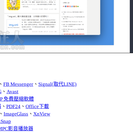
、
FB Messenger
、
Signal(取代LINE)
G
、
Avast
ZIP 免費壓縮軟體
器
、
PDF24
、
Office下載
、
ImageGlass
、
XnView
nSnap
MPC影音播放器