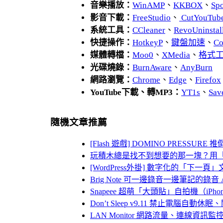
音樂播放：
WinAMP
、
KKBOX
、
Spo
影音下載：
FreeStudio
、
CutYouTub
系統工具：
CCleaner
、
RevoUnins
快捷操作：
HotkeyP
、
鍵盤加速
、
Co
媒體轉檔：
Moo0
、
XMedia
、
格式
光碟燒錄：
BurnAware
、
AnyBurn
網路瀏覽：
Chrome
、
Edge
、
Firefox
YouTube下載、轉MP3：
YT1s
、
Sav
隨機文章推薦
[Flash 遊戲] DOMINO PRESSUR
玩積木總是找不到想要的那一塊？用「B
[WordPress外掛] 數字化的「下一
Brig Note 可一邊錄音一邊筆記的錄音 
Snapeee 超萌「大頭貼」自拍機（iPho
Don’t Sleep v9.11 禁止電腦自動休
LAN Monitor 網路流量、連線資訊監