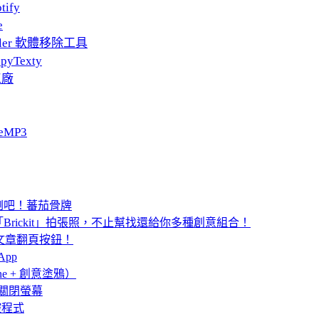
tify
e
taller 軟體移除工具
pyTexty
工廠
eMP3
E 推倒吧！蕃茄骨牌
rickit」拍張照，不止幫找還給你多種創意組合！
頁」文章翻頁按鈕！
App
ne + 創意塗鴉）
眠、關閉螢幕
控程式