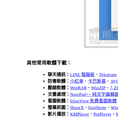
其他常用軟體下載：
聊天通訊：
LINE 電腦板
、
Telegram
防毒軟體：
小紅傘
、
卡巴斯基
、
AV
壓縮軟體：
WinRAR
、
WinZIP
、
7-
文書處理：
NotePad++ 純文字編輯
看圖軟體：
IrfanView 免費看圖軟體
螢幕抓圖：
ShareX
、
FastStone
、
Wi
影片播放：
KMPlayer
、
PotPlayer
、