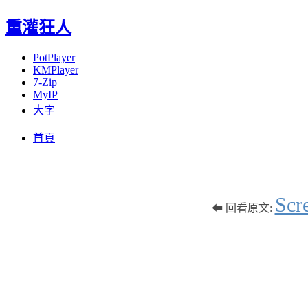
重灌狂人
PotPlayer
KMPlayer
7-Zip
MyIP
大字
Menu
Skip
首頁
to
content
S
⬅ 回看原文: