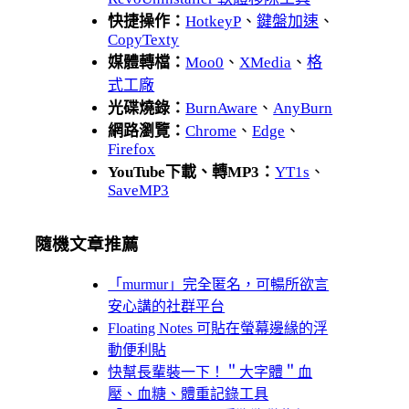
快捷操作：
HotkeyP
、
鍵盤加速
、
CopyTexty
媒體轉檔：
Moo0
、
XMedia
、
格
式工廠
光碟燒錄：
BurnAware
、
AnyBurn
網路瀏覽：
Chrome
、
Edge
、
Firefox
YouTube下載、轉MP3：
YT1s
、
SaveMP3
隨機文章推薦
「murmur」完全匿名，可暢所欲言
安心講的社群平台
Floating Notes 可貼在螢幕邊緣的浮
動便利貼
快幫長輩裝一下！＂大字體＂血
壓、血糖、體重記錄工具