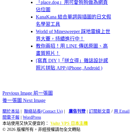
「place.dog」用可愛狗狗做為網頁
佔位圖
KanaKana 結合單詞與插圖的日文假
名學習工具
World of Minesweeper 踩地雷線上世
界大賽，持續進行中！
教你兩招！用 LINE 傳送原圖、高
畫質照片！
[寫真 DIY ]「拼立得」雜誌設計感
照片拼貼 APP (iPhone, Android )
Previous Image 前一張圖
後一張圖 Next Image
關於本站
|
聯絡站長(Contact Us)
|
廣告刊登
|
訂閱新文章
/
用 Email
閱電子報
|
WordPress
本站使用又快又便宜的：
Vultr VPS 日本主機
© 2026 版權所有，非經授權請勿全文轉貼