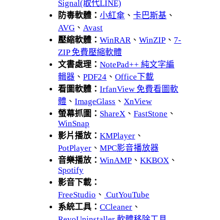
Signal(取代LINE)
防毒軟體：
小紅傘
、
卡巴斯基
、
AVG
、
Avast
壓縮軟體：
WinRAR
、
WinZIP
、
7-
ZIP 免費壓縮軟體
文書處理：
NotePad++ 純文字編
輯器
、
PDF24
、
Office下載
看圖軟體：
IrfanView 免費看圖軟
體
、
ImageGlass
、
XnView
螢幕抓圖：
ShareX
、
FastStone
、
WinSnap
影片播放：
KMPlayer
、
PotPlayer
、
MPC影音播放器
音樂播放：
WinAMP
、
KKBOX
、
Spotify
影音下載：
FreeStudio
、
CutYouTube
系統工具：
CCleaner
、
RevoUninstaller 軟體移除工具