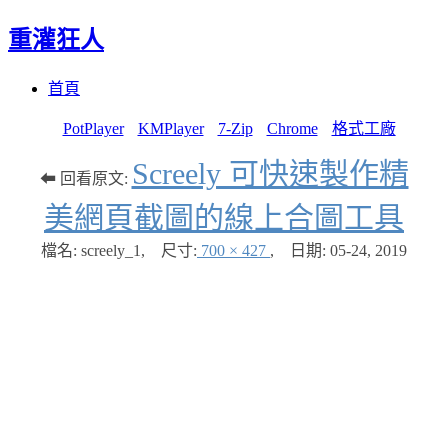
重灌狂人
Menu
Skip
首頁
to
content
PotPlayer
KMPlayer
7-Zip
Chrome
格式工廠
Screely 可快速製作精
⬅ 回看原文:
美網頁截圖的線上合圖工具
檔名: screely_1
,
尺寸:
700 × 427
,
日期:
05-24, 2019