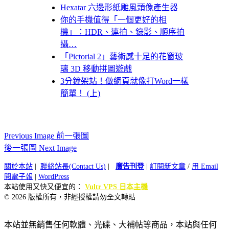
Hexatar 六邊形紙雕風頭像產生器
你的手機值得「一個更好的相
機」：HDR、連拍、錄影、順序拍
攝…
「Pictorial 2」藝術感十足的花窗玻
璃 3D 移動拼圖遊戲
3分鐘架站！做網頁就像打Word一樣
簡單！ (上)
Previous Image 前一張圖
後一張圖 Next Image
關於本站
|
聯絡站長(Contact Us)
|
廣告刊登
|
訂閱新文章
/
用 Email
閱電子報
|
WordPress
本站使用又快又便宜的：
Vultr VPS 日本主機
© 2026 版權所有，非經授權請勿全文轉貼
本站並無銷售任何軟體、光碟、大補帖等商品，本站與任何