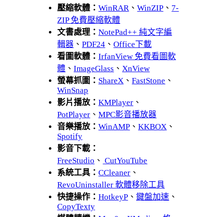
壓縮軟體：
WinRAR
、
WinZIP
、
7-
ZIP 免費壓縮軟體
文書處理：
NotePad++ 純文字編
輯器
、
PDF24
、
Office下載
看圖軟體：
IrfanView 免費看圖軟
體
、
ImageGlass
、
XnView
螢幕抓圖：
ShareX
、
FastStone
、
WinSnap
影片播放：
KMPlayer
、
PotPlayer
、
MPC影音播放器
音樂播放：
WinAMP
、
KKBOX
、
Spotify
影音下載：
FreeStudio
、
CutYouTube
系統工具：
CCleaner
、
RevoUninstaller 軟體移除工具
快捷操作：
HotkeyP
、
鍵盤加速
、
CopyTexty