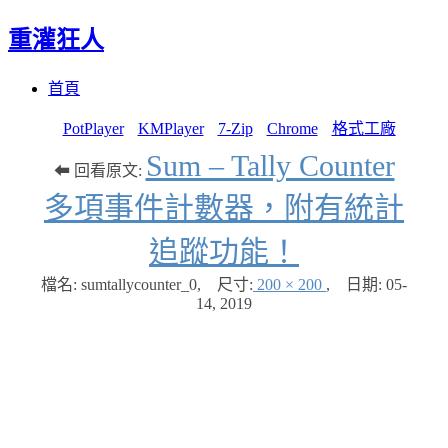
重灌狂人
Menu
Skip
首頁
to
content
PotPlayer
KMPlayer
7-Zip
Chrome
格式工廠
Sum – Tally Counter
⬅ 回看原文:
多項事件計數器，附有統計
追蹤功能！
檔名: sumtallycounter_0
,
尺寸:
200 × 200
,
日期:
05-
14, 2019