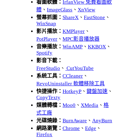
看圖軟體：
IrfanView 免費看圖軟
體
、
ImageGlass
、
XnView
螢幕抓圖：
ShareX
、
FastStone
、
WinSnap
影片播放：
KMPlayer
、
PotPlayer
、
MPC影音播放器
音樂播放：
WinAMP
、
KKBOX
、
Spotify
影音下載：
FreeStudio
、
CutYouTube
系統工具：
CCleaner
、
RevoUninstaller 軟體移除工具
快捷操作：
HotkeyP
、
鍵盤加速
、
CopyTexty
媒體轉檔：
Moo0
、
XMedia
、
格
式工廠
光碟燒錄：
BurnAware
、
AnyBurn
網路瀏覽：
Chrome
、
Edge
、
Firefox