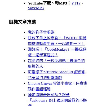
YouTube下載、轉MP3：
YT1s
、
SaveMP3
隨機文章推薦
我的狗子會唱歌
快放下手上的零食！「WOD」隨機
間歇運動產生器，一起運動一下！
潮好玩！「CodeMonkey」一邊玩遊
戲一邊學寫程式！
超簡約的「一秒便利貼」最適合怕
麻煩的人
可愛慘了～Bubble Shoot Pet 療癒系
花栗鼠泡泡射擊遊戲
Chrome Canvas 雲端小畫家，任意塗
鴉作畫超輕鬆
睡前還皺著眉頭嗎？跟著
「deFrown」閉上眼玩個放鬆的小遊