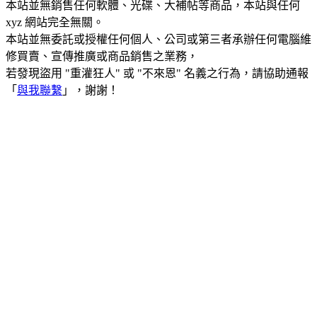
本站並無銷售任何軟體、光碟、大補帖等商品，本站與任何
xyz 網站完全無關。
本站並無委託或授權任何個人、公司或第三者承辦任何電腦維
修買賣、宣傳推廣或商品銷售之業務，
若發現盜用 "重灌狂人" 或 "不來恩" 名義之行為，請協助通報
「
與我聯繫
」，謝謝！