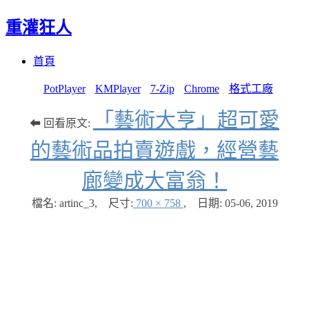
重灌狂人
Menu
Skip
首頁
to
content
PotPlayer
KMPlayer
7-Zip
Chrome
格式工廠
「藝術大亨」超可愛
⬅ 回看原文:
的藝術品拍賣遊戲，經營藝
廊變成大富翁！
檔名: artinc_3
,
尺寸:
700 × 758
,
日期:
05-06, 2019