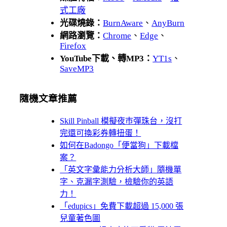
式工廠
光碟燒錄：
BurnAware
、
AnyBurn
網路瀏覽：
Chrome
、
Edge
、
Firefox
YouTube下載、轉MP3：
YT1s
、
SaveMP3
隨機文章推薦
Skill Pinball 模擬夜巿彈珠台，沒打
完還可換彩券轉扭蛋！
如何在Badongo「便當狗」下載檔
案？
「英文字彙能力分析大師」隨機單
字、克漏字測驗，檢驗你的英語
力！
「edupics」免費下載超過 15,000 張
兒童著色圖