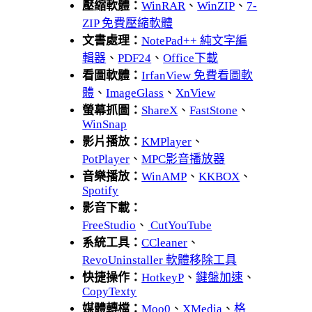
壓縮軟體：
WinRAR
、
WinZIP
、
7-
ZIP 免費壓縮軟體
文書處理：
NotePad++ 純文字編
輯器
、
PDF24
、
Office下載
看圖軟體：
IrfanView 免費看圖軟
體
、
ImageGlass
、
XnView
螢幕抓圖：
ShareX
、
FastStone
、
WinSnap
影片播放：
KMPlayer
、
PotPlayer
、
MPC影音播放器
音樂播放：
WinAMP
、
KKBOX
、
Spotify
影音下載：
FreeStudio
、
CutYouTube
系統工具：
CCleaner
、
RevoUninstaller 軟體移除工具
快捷操作：
HotkeyP
、
鍵盤加速
、
CopyTexty
媒體轉檔：
Moo0
、
XMedia
、
格