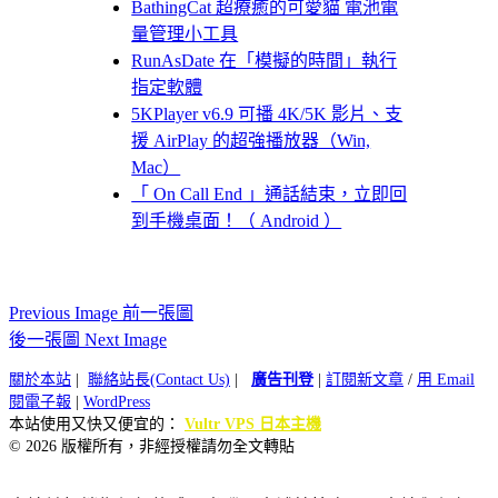
BathingCat 超療癒的可愛貓 電池電
量管理小工具
RunAsDate 在「模擬的時間」執行
指定軟體
5KPlayer v6.9 可播 4K/5K 影片、支
援 AirPlay 的超強播放器（Win,
Mac）
「 On Call End 」通話結束，立即回
到手機桌面！（ Android ）
Previous Image 前一張圖
後一張圖 Next Image
關於本站
|
聯絡站長(Contact Us)
|
廣告刊登
|
訂閱新文章
/
用 Email
閱電子報
|
WordPress
本站使用又快又便宜的：
Vultr VPS 日本主機
© 2026 版權所有，非經授權請勿全文轉貼