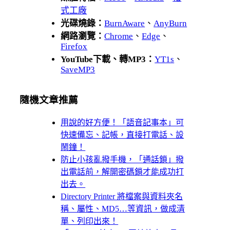
式工廠
光碟燒錄：
BurnAware
、
AnyBurn
網路瀏覽：
Chrome
、
Edge
、
Firefox
YouTube下載、轉MP3：
YT1s
、
SaveMP3
隨機文章推薦
用說的好方便！「語音記事本」可
快速備忘、記帳，直接打電話、設
鬧鐘！
防止小孩亂撥手機，「通話鎖」撥
出電話前，解開密碼鎖才能成功打
出去。
Directory Printer 將檔案與資料夾名
稱、屬性、MD5…等資訊，做成清
單、列印出來！