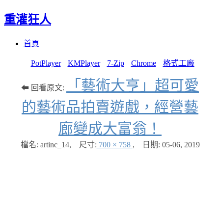
重灌狂人
Menu
Skip
首頁
to
content
PotPlayer
KMPlayer
7-Zip
Chrome
格式工廠
「藝術大亨」超可愛
⬅ 回看原文:
的藝術品拍賣遊戲，經營藝
廊變成大富翁！
檔名: artinc_14
,
尺寸:
700 × 758
,
日期:
05-06, 2019