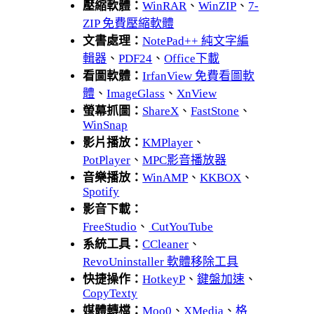
壓縮軟體：
WinRAR
、
WinZIP
、
7-
ZIP 免費壓縮軟體
文書處理：
NotePad++ 純文字編
輯器
、
PDF24
、
Office下載
看圖軟體：
IrfanView 免費看圖軟
體
、
ImageGlass
、
XnView
螢幕抓圖：
ShareX
、
FastStone
、
WinSnap
影片播放：
KMPlayer
、
PotPlayer
、
MPC影音播放器
音樂播放：
WinAMP
、
KKBOX
、
Spotify
影音下載：
FreeStudio
、
CutYouTube
系統工具：
CCleaner
、
RevoUninstaller 軟體移除工具
快捷操作：
HotkeyP
、
鍵盤加速
、
CopyTexty
媒體轉檔：
Moo0
、
XMedia
、
格