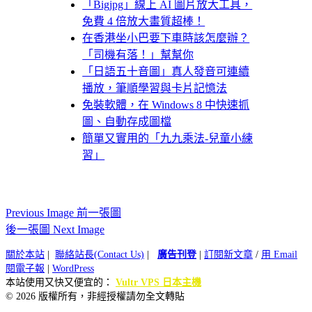
「Bigjpg」線上 AI 圖片放大工具，
免費 4 倍放大畫質超棒！
在香港坐小巴要下車時該怎麼辦？
「司機有落！」幫幫你
「日語五十音圖」真人發音可連續
播放，筆順學習與卡片記憶法
免裝軟體，在 Windows 8 中快速抓
圖、自動存成圖檔
簡單又實用的「九九乘法-兒童小練
習」
Previous Image 前一張圖
後一張圖 Next Image
關於本站
|
聯絡站長(Contact Us)
|
廣告刊登
|
訂閱新文章
/
用 Email
閱電子報
|
WordPress
本站使用又快又便宜的：
Vultr VPS 日本主機
© 2026 版權所有，非經授權請勿全文轉貼