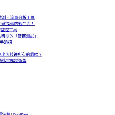
 合一網路檢測、流量分析工具
能力就是你的戰鬥力！
流量即時監控工具
生時期的「智商測試」
你高手過招
找出照片裡所有的貓嗎？
素風移動迷宮解謎遊戲
 閱電子報
|
WordPress