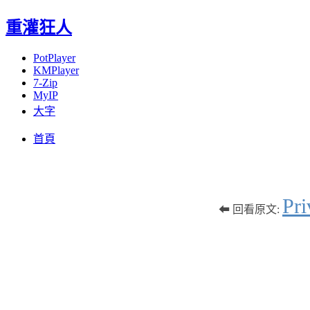
重灌狂人
PotPlayer
KMPlayer
7-Zip
MyIP
大字
Menu
Skip
首頁
to
content
Pr
⬅ 回看原文: