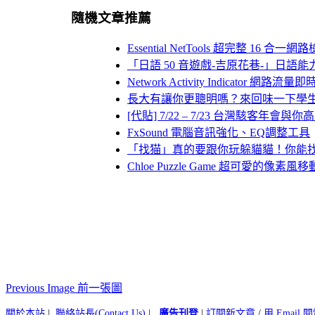
隨機文章推薦
Essential NetTools 超完整 16
「日語 50 音遊戲-吉原花巷-」日語
Network Activity Indicator 網路
長大有讓你更聰明嗎？來回味一下學
[代貼] 7/22 – 7/23 台灣駭客年會與
FxSound 電腦音訊強化、EQ調整工具
「找猫」真的要跟你玩躲貓貓！你能
Chloe Puzzle Game 超可愛的像
Previous Image 前一張圖
關於本站
|
聯絡站長(Contact Us)
|
廣告刊登
|
訂閱新文章
/
用 Email