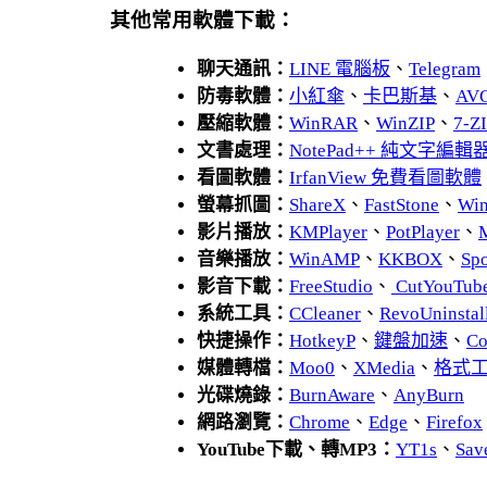
其他常用軟體下載：
聊天通訊：
LINE 電腦板
、
Telegram
防毒軟體：
小紅傘
、
卡巴斯基
、
AV
壓縮軟體：
WinRAR
、
WinZIP
、
7-
文書處理：
NotePad++ 純文字編輯
看圖軟體：
IrfanView 免費看圖軟體
螢幕抓圖：
ShareX
、
FastStone
、
Wi
影片播放：
KMPlayer
、
PotPlayer
、
音樂播放：
WinAMP
、
KKBOX
、
Spo
影音下載：
FreeStudio
、
CutYouTub
系統工具：
CCleaner
、
RevoUnins
快捷操作：
HotkeyP
、
鍵盤加速
、
Co
媒體轉檔：
Moo0
、
XMedia
、
格式
光碟燒錄：
BurnAware
、
AnyBurn
網路瀏覽：
Chrome
、
Edge
、
Firefox
YouTube下載、轉MP3：
YT1s
、
Sav