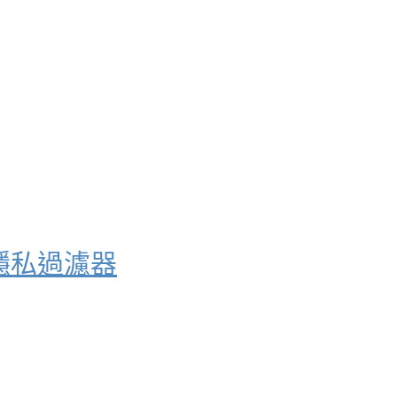
偷窺的隱私過濾器