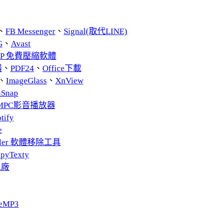
、
FB Messenger
、
Signal(取代LINE)
G
、
Avast
ZIP 免費壓縮軟體
器
、
PDF24
、
Office下載
、
ImageGlass
、
XnView
nSnap
MPC影音播放器
tify
e
taller 軟體移除工具
pyTexty
工廠
eMP3