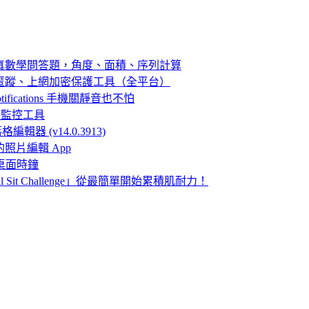
」超認真數學問答題，角度、面積、序列計算
破封鎖、匿蹤、上網加密保護工具（全平台）
fications 手機關靜音也不怕
即時監控工具
落格編輯器 (v14.0.3913)
閃的照片編輯 App
的桌面時鐘
 Sit Challenge」從最簡單開始累積肌耐力！