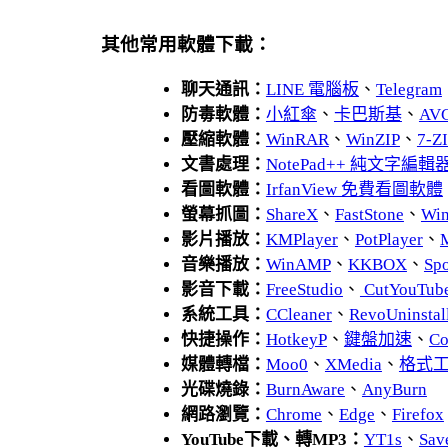
其他常用軟體下載：
聊天通訊：
LINE 電腦板
、
Telegram
防毒軟體：
小紅傘
、
卡巴斯基
、
AV
壓縮軟體：
WinRAR
、
WinZIP
、
7-
文書處理：
NotePad++ 純文字編輯
看圖軟體：
IrfanView 免費看圖軟體
螢幕抓圖：
ShareX
、
FastStone
、
Wi
影片播放：
KMPlayer
、
PotPlayer
、
音樂播放：
WinAMP
、
KKBOX
、
Spo
影音下載：
FreeStudio
、
CutYouTub
系統工具：
CCleaner
、
RevoUnins
快捷操作：
HotkeyP
、
鍵盤加速
、
Co
媒體轉檔：
Moo0
、
XMedia
、
格式
光碟燒錄：
BurnAware
、
AnyBurn
網路瀏覽：
Chrome
、
Edge
、
Firefox
YouTube下載、轉MP3：
YT1s
、
Sav