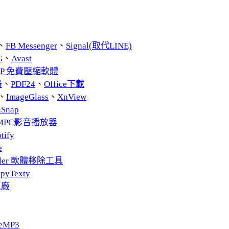
、
FB Messenger
、
Signal(取代LINE)
G
、
Avast
ZIP 免費壓縮軟體
器
、
PDF24
、
Office下載
、
ImageGlass
、
XnView
nSnap
MPC影音播放器
tify
e
taller 軟體移除工具
pyTexty
工廠
eMP3