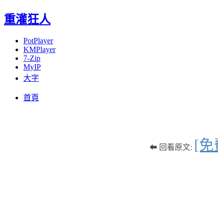
重灌狂人
PotPlayer
KMPlayer
7-Zip
MyIP
大字
Menu
Skip
首頁
to
content
[免
⬅ 回看原文: