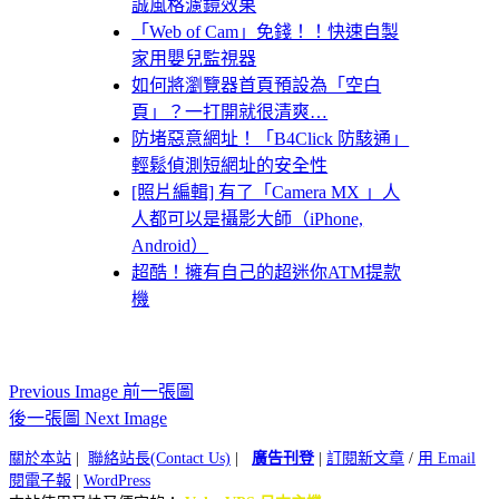
誠風格濾鏡效果
「Web of Cam」免錢！！快速自製
家用嬰兒監視器
如何將瀏覽器首頁預設為「空白
頁」？一打開就很清爽…
防堵惡意網址！「B4Click 防駭通」
輕鬆偵測短網址的安全性
[照片編輯] 有了「Camera MX 」人
人都可以是攝影大師（iPhone,
Android）
超酷！擁有自己的超迷你ATM提款
機
Previous Image 前一張圖
後一張圖 Next Image
關於本站
|
聯絡站長(Contact Us)
|
廣告刊登
|
訂閱新文章
/
用 Email
閱電子報
|
WordPress