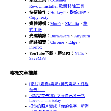
系統工具：
CCleaner
、
RevoUninstaller 軟體移除工具
快捷操作：
HotkeyP
、
鍵盤加速
、
CopyTexty
媒體轉檔：
Moo0
、
XMedia
、
格
式工廠
光碟燒錄：
BurnAware
、
AnyBurn
網路瀏覽：
Chrome
、
Edge
、
Firefox
YouTube下載、轉MP3：
YT1s
、
SaveMP3
隨機文章推薦
[影片] 驚奇4毒奶+神鬼毒奶，終極
預告片！
《超完美告別》之愛自己多一點
Love our time today
把你的照片變成「你的名字」新海