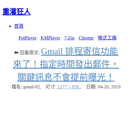
重灌狂人
Menu
Skip
首頁
to
content
PotPlayer
KMPlayer
7-Zip
Chrome
格式工廠
Gmail 排程寄信功能
⬅ 回看原文:
來了！指定時間發出郵件，
關鍵訊息不會提前曝光！
檔名: gmail-02
,
尺寸:
1177 × 858
,
日期:
04-20, 2019