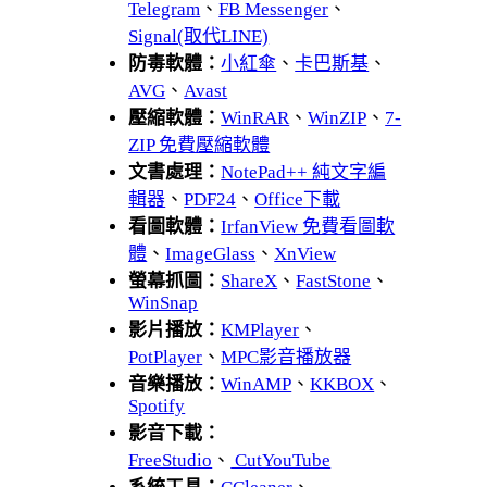
Telegram
、
FB Messenger
、
Signal(取代LINE)
防毒軟體：
小紅傘
、
卡巴斯基
、
AVG
、
Avast
壓縮軟體：
WinRAR
、
WinZIP
、
7-
ZIP 免費壓縮軟體
文書處理：
NotePad++ 純文字編
輯器
、
PDF24
、
Office下載
看圖軟體：
IrfanView 免費看圖軟
體
、
ImageGlass
、
XnView
螢幕抓圖：
ShareX
、
FastStone
、
WinSnap
影片播放：
KMPlayer
、
PotPlayer
、
MPC影音播放器
音樂播放：
WinAMP
、
KKBOX
、
Spotify
影音下載：
FreeStudio
、
CutYouTube