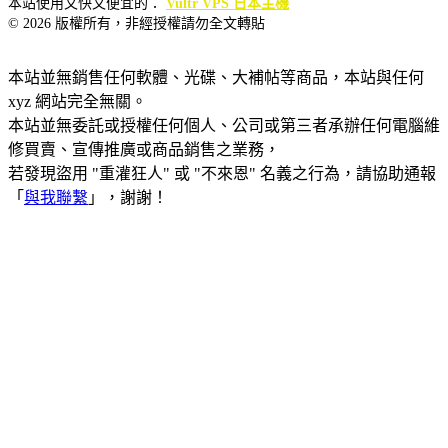
本站使用又快又便宜的：
Vultr VPS 日本主機
© 2026 版權所有，非經授權請勿全文轉貼
本站並無銷售任何軟體、光碟、大補帖等商品，本站與任何
xyz 網站完全無關。
本站並無委託或授權任何個人、公司或第三者承辦任何電腦維
修買賣、宣傳推廣或商品銷售之業務，
若發現盜用 "重灌狂人" 或 "不來恩" 名義之行為，請協助通報
「
與我聯繫
」，謝謝！