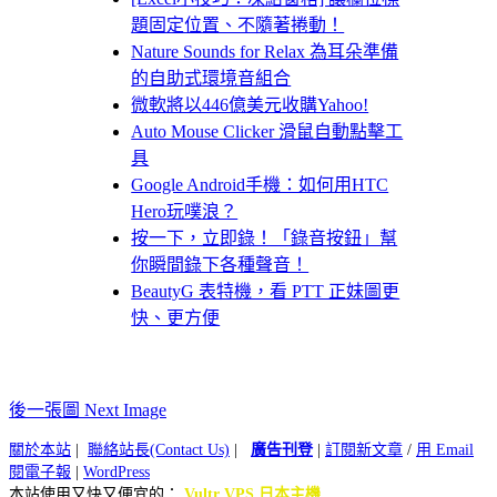
題固定位置、不隨著捲動！
Nature Sounds for Relax 為耳朵準備
的自助式環境音組合
微軟將以446億美元收購Yahoo!
Auto Mouse Clicker 滑鼠自動點擊工
具
Google Android手機：如何用HTC
Hero玩噗浪？
按一下，立即錄！「錄音按鈕」幫
你瞬間錄下各種聲音！
BeautyG 表特機，看 PTT 正妹圖更
快、更方便
後一張圖 Next Image
關於本站
|
聯絡站長(Contact Us)
|
廣告刊登
|
訂閱新文章
/
用 Email
閱電子報
|
WordPress
本站使用又快又便宜的：
Vultr VPS 日本主機