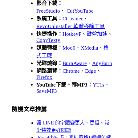
影音下載：
FreeStudio
、
CutYouTube
系統工具：
CCleaner
、
RevoUninstaller 軟體移除工具
快捷操作：
HotkeyP
、
鍵盤加速
、
CopyTexty
媒體轉檔：
Moo0
、
XMedia
、
格
式工廠
光碟燒錄：
BurnAware
、
AnyBurn
網路瀏覽：
Chrome
、
Edge
、
Firefox
YouTube下載、轉MP3：
YT1s
、
SaveMP3
隨機文章推薦
讓 LINE 的字體變更大、更粗、減
少特效更好閱讀
[Excel小技巧：凍結窗格] 讓欄位標