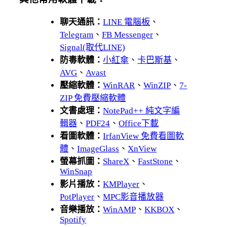
聊天通訊：
LINE 電腦板
、
Telegram
、
FB Messenger
、
Signal(取代LINE)
防毒軟體：
小紅傘
、
卡巴斯基
、
AVG
、
Avast
壓縮軟體：
WinRAR
、
WinZIP
、
7-
ZIP 免費壓縮軟體
文書處理：
NotePad++ 純文字編
輯器
、
PDF24
、
Office下載
看圖軟體：
IrfanView 免費看圖軟
體
、
ImageGlass
、
XnView
螢幕抓圖：
ShareX
、
FastStone
、
WinSnap
影片播放：
KMPlayer
、
PotPlayer
、
MPC影音播放器
音樂播放：
WinAMP
、
KKBOX
、
Spotify