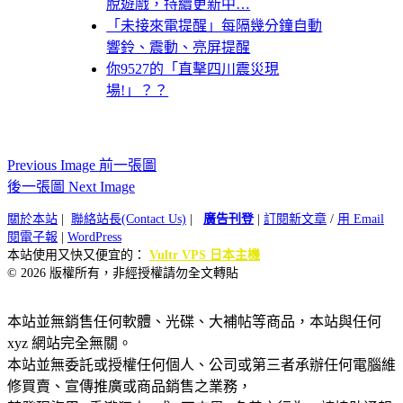
脫遊戲，持續更新中…
「未接來電提醒」每隔幾分鐘自動
響鈴、震動、亮屏提醒
你9527的「直擊四川震災現
場!」？？
Previous Image 前一張圖
後一張圖 Next Image
關於本站
|
聯絡站長(Contact Us)
|
廣告刊登
|
訂閱新文章
/
用 Email
閱電子報
|
WordPress
本站使用又快又便宜的：
Vultr VPS 日本主機
© 2026 版權所有，非經授權請勿全文轉貼
本站並無銷售任何軟體、光碟、大補帖等商品，本站與任何
xyz 網站完全無關。
本站並無委託或授權任何個人、公司或第三者承辦任何電腦維
修買賣、宣傳推廣或商品銷售之業務，