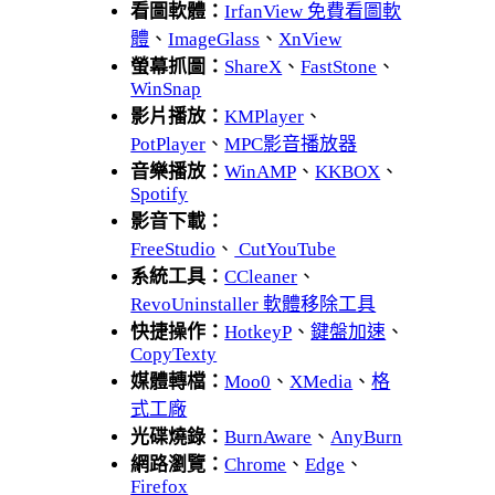
看圖軟體：
IrfanView 免費看圖軟
體
、
ImageGlass
、
XnView
螢幕抓圖：
ShareX
、
FastStone
、
WinSnap
影片播放：
KMPlayer
、
PotPlayer
、
MPC影音播放器
音樂播放：
WinAMP
、
KKBOX
、
Spotify
影音下載：
FreeStudio
、
CutYouTube
系統工具：
CCleaner
、
RevoUninstaller 軟體移除工具
快捷操作：
HotkeyP
、
鍵盤加速
、
CopyTexty
媒體轉檔：
Moo0
、
XMedia
、
格
式工廠
光碟燒錄：
BurnAware
、
AnyBurn
網路瀏覽：
Chrome
、
Edge
、
Firefox