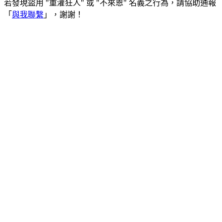
若發現盜用 "重灌狂人" 或 "不來恩" 名義之行為，請協助通報
「
與我聯繫
」，謝謝！