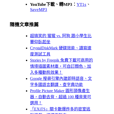
YouTube下載、轉MP3：
YT1s
、
SaveMP3
隨機文章推薦
超搞笑的 猩猩 vs. 阿狗 跟小學生比
賽仰臥起坐
CrystalDiskMark 硬碟效能、讀寫速
度測試工具
Stories by Freepik 免費下載可商用的
情境插圖素材庫，可自訂顏色、加
入多種動態效果！
Google 搜尋引擎內建即時語音、文
字多國語言翻譯、查字典功能
Profile Picture Maker 圓形頭像產生
器，自動去背、超過 100 種背景可
選用！
「EXiTS」關卡數爆炸多的密室逃