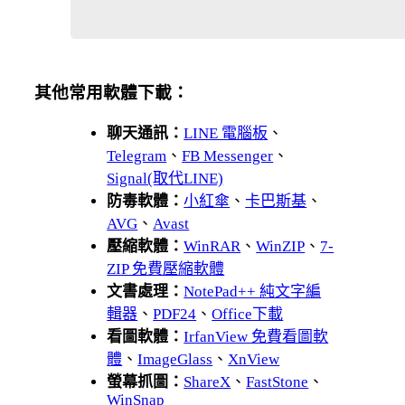
其他常用軟體下載：
聊天通訊：
LINE 電腦板
、
Telegram
、
FB Messenger
、
Signal(取代LINE)
防毒軟體：
小紅傘
、
卡巴斯基
、
AVG
、
Avast
壓縮軟體：
WinRAR
、
WinZIP
、
7-
ZIP 免費壓縮軟體
文書處理：
NotePad++ 純文字編
輯器
、
PDF24
、
Office下載
看圖軟體：
IrfanView 免費看圖軟
體
、
ImageGlass
、
XnView
螢幕抓圖：
ShareX
、
FastStone
、
WinSnap