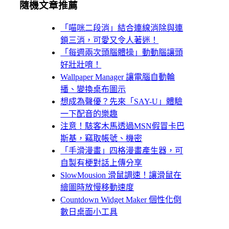
隨機文章推薦
「喵咪二段消」結合連線消除與連
鎖三消，可愛又令人著迷！
「每週兩次頭腦體操」動動腦讓頭
好壯壯唷！
Wallpaper Manager 讓電腦自動輪
播、變換桌布圖示
想成為聲優？先來「SAY-U」體驗
一下配音的樂趣
注意！駭客木馬透過MSN假冒卡巴
斯基，竊取帳號、機密
「手滑漫畫」四格漫畫產生器，可
自製有梗對話上傳分享
SlowMousion 滑鼠調速！讓滑鼠在
繪圖時放慢移動速度
Countdown Widget Maker 個性化倒
數日桌面小工具