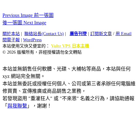
Previous Image 前一張圖
後一張圖 Next Image
關於本站
|
聯絡站長(Contact Us)
|
廣告刊登
|
訂閱新文章
/
用 Email
閱電子報
|
WordPress
本站使用又快又便宜的：
Vultr VPS 日本主機
© 2026 版權所有，非經授權請勿全文轉貼
本站並無銷售任何軟體、光碟、大補帖等商品，本站與任何
xyz 網站完全無關。
本站並無委託或授權任何個人、公司或第三者承辦任何電腦維
修買賣、宣傳推廣或商品銷售之業務，
若發現盜用 "重灌狂人" 或 "不來恩" 名義之行為，請協助通報
「
與我聯繫
」，謝謝！