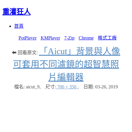
重灌狂人
Menu
Skip
首頁
to
content
PotPlayer
KMPlayer
7-Zip
Chrome
格式工廠
「Aicut」背景與人像
⬅ 回看原文:
可套用不同濾鏡的超智慧照
片編輯器
檔名: aicut_9
,
尺寸:
700 × 350
,
日期:
03-26, 2019