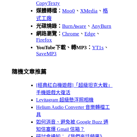
CopyTexty
媒體轉檔：
Moo0
、
XMedia
、
格
式工廠
光碟燒錄：
BurnAware
、
AnyBurn
網路瀏覽：
Chrome
、
Edge
、
Firefox
YouTube下載、轉MP3：
YT1s
、
SaveMP3
隨機文章推薦
[經典紅白機遊戲]「超級坦克大戰」
手機遊戲大復活
Levitagram 超級懸浮照相機
Helium Audio Converter 音樂轉檔工
具
如何消音、避免被 Google Buzz 通
知信塞爆 Gmail 信箱？
研討會通知：《我們來話頻果》