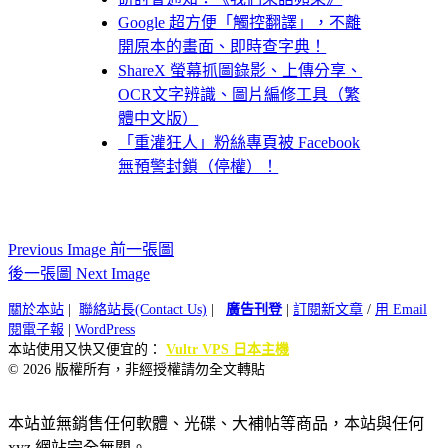
Google 超方便「觸控翻譯」，不離
開原本的畫面、即時查字典！
ShareX 螢幕抓圖錄影、上傳分享、
OCR文字辨識、圖片編修工具（繁
體中文版）
「重灌狂人」粉絲專頁被 Facebook
無預警封鎖（停權）！
Previous Image 前一張圖
後一張圖 Next Image
關於本站
|
聯絡站長(Contact Us)
|
廣告刊登
|
訂閱新文章
/
用 Email
閱電子報
|
WordPress
本站使用又快又便宜的：
Vultr VPS 日本主機
© 2026 版權所有，非經授權請勿全文轉貼
本站並無銷售任何軟體、光碟、大補帖等商品，本站與任何
xyz 網站完全無關。