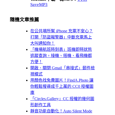
SaveMP3
隨機文章推薦
在公共場所幫 iPhone 充電不安心？
打開「防盜報警器」中斷充電馬上
大叫通知你！
「機場航班時刻表」班機即時狀態
追蹤查詢，接機、搭機、看飛機都
方便！
開啟、關閉 Gmail「串接式」郵件檢
視模式
用顏色找免費圖片！FindA.Photo 讓
你輕鬆搜尋成千上萬的 CC0 授權圖
庫
「Circles.Gallery」CC 授權的幾何圖
形創作工具
靜音功能自動化！Auto Silent Mode