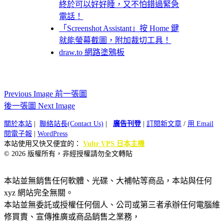
終於可以好好睡，又不怕錯過緊急
電話！
「Screenshot Assistant」按 Home 鍵
就能螢幕截圖，附加裁切工具！
draw.to 網路塗鴉板
Previous Image 前一張圖
後一張圖 Next Image
關於本站
|
聯絡站長(Contact Us)
|
廣告刊登
|
訂閱新文章
/
用 Email
閱電子報
|
WordPress
本站使用又快又便宜的：
Vultr VPS 日本主機
© 2026 版權所有，非經授權請勿全文轉貼
本站並無銷售任何軟體、光碟、大補帖等商品，本站與任何
xyz 網站完全無關。
本站並無委託或授權任何個人、公司或第三者承辦任何電腦維
修買賣、宣傳推廣或商品銷售之業務，