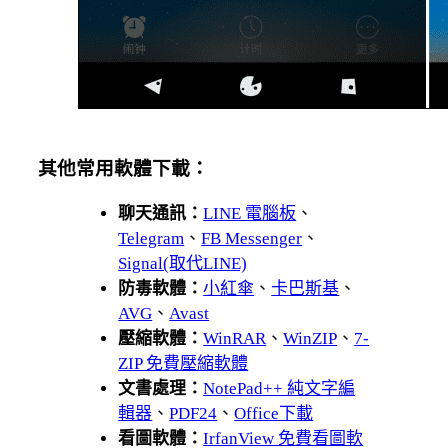
其他常用軟體下載：
聊天通訊：
LINE 電腦板
、
Telegram
、
FB Messenger
、
Signal(取代LINE)
防毒軟體：
小紅傘
、
卡巴斯基
、
AVG
、
Avast
壓縮軟體：
WinRAR
、
WinZIP
、
7-
ZIP 免費壓縮軟體
文書處理：
NotePad++ 純文字編
輯器
、
PDF24
、
Office下載
看圖軟體：
IrfanView 免費看圖軟