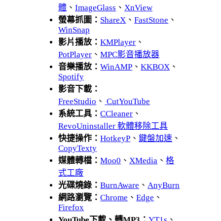
體
、
ImageGlass
、
XnView
螢幕抓圖：
ShareX
、
FastStone
、
WinSnap
影片播放：
KMPlayer
、
PotPlayer
、
MPC影音播放器
音樂播放：
WinAMP
、
KKBOX
、
Spotify
影音下載：
FreeStudio
、
CutYouTube
系統工具：
CCleaner
、
RevoUninstaller 軟體移除工具
快捷操作：
HotkeyP
、
鍵盤加速
、
CopyTexty
媒體轉檔：
Moo0
、
XMedia
、
格
式工廠
光碟燒錄：
BurnAware
、
AnyBurn
網路瀏覽：
Chrome
、
Edge
、
Firefox
YouTube下載、轉MP3：
YT1s
、