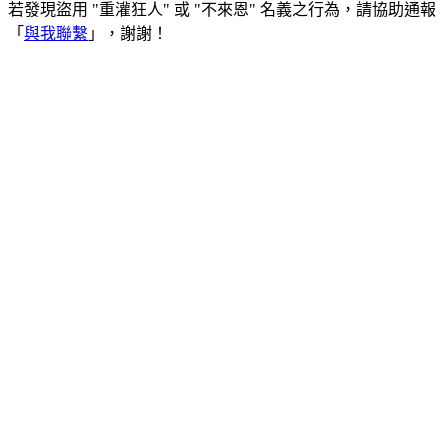
若發現盜用 "重灌狂人" 或 "不來恩" 名義之行為，請協助通報
「
與我聯繫
」，謝謝！