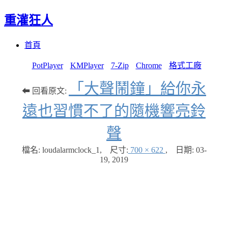
重灌狂人
Menu
Skip
首頁
to
content
PotPlayer
KMPlayer
7-Zip
Chrome
格式工廠
「大聲鬧鐘」給你永
⬅ 回看原文:
遠也習慣不了的隨機響亮鈴
聲
檔名: loudalarmclock_1
,
尺寸:
700 × 622
,
日期:
03-
19, 2019