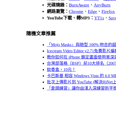
光碟燒錄：
BurnAware
、
AnyBurn
網路瀏覽：
Chrome
、
Edge
、
Firefox
YouTube下載、轉MP3：
YT1s
、
Sav
隨機文章推薦
「Mojo Masks」與臉型 100% 吻
Icecream Video Editor v2.71免
教你如何在 iPhone 鎖定畫面使用
台灣部落格（BSP）前10大排名（200
蚊香盒，10元！
卡巴斯基 相容 Windows Vista 的 6.0 M
批次上傳影片到 YouTube (解決HiNe
「倉頡練習」讓你由淺入深練習拆字