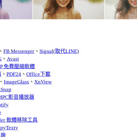
、
FB Messenger
、
Signal(取代LINE)
G
、
Avast
ZIP 免費壓縮軟體
器
、
PDF24
、
Office下載
、
ImageGlass
、
XnView
nSnap
MPC影音播放器
tify
e
taller 軟體移除工具
pyTexty
工廠