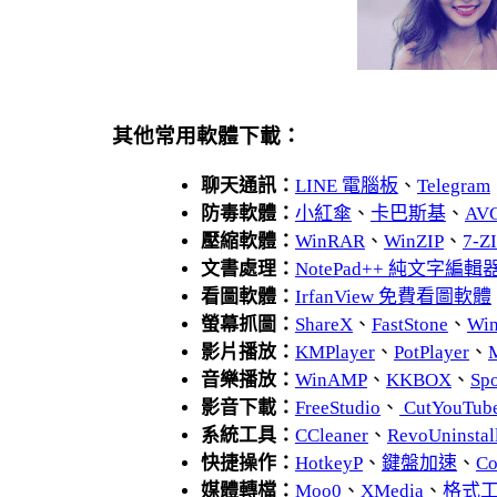
其他常用軟體下載：
聊天通訊：
LINE 電腦板
、
Telegram
防毒軟體：
小紅傘
、
卡巴斯基
、
AV
壓縮軟體：
WinRAR
、
WinZIP
、
7-
文書處理：
NotePad++ 純文字編輯
看圖軟體：
IrfanView 免費看圖軟體
螢幕抓圖：
ShareX
、
FastStone
、
Wi
影片播放：
KMPlayer
、
PotPlayer
、
音樂播放：
WinAMP
、
KKBOX
、
Spo
影音下載：
FreeStudio
、
CutYouTub
系統工具：
CCleaner
、
RevoUnins
快捷操作：
HotkeyP
、
鍵盤加速
、
Co
媒體轉檔：
Moo0
、
XMedia
、
格式