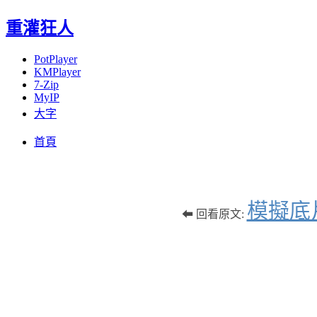
重灌狂人
PotPlayer
KMPlayer
7-Zip
MyIP
大字
Menu
Skip
首頁
to
content
模擬底
⬅ 回看原文: