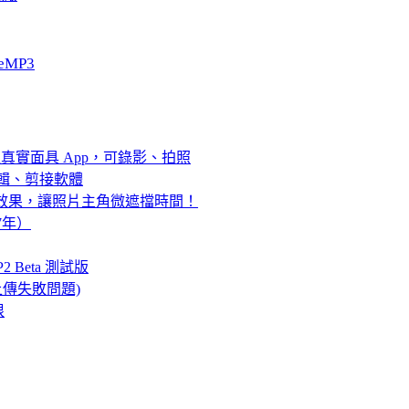
eMP3
合的超真實面具 App，可錄影、拍照
費影片編輯、剪接軟體
景深效果，讓照片主角微遮擋時間！
7年）
P2 Beta 測試版
t上傳失敗問題)
根