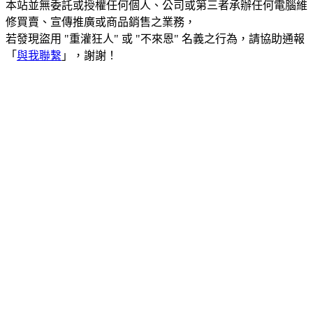
本站並無委託或授權任何個人、公司或第三者承辦任何電腦維
修買賣、宣傳推廣或商品銷售之業務，
若發現盜用 "重灌狂人" 或 "不來恩" 名義之行為，請協助通報
「
與我聯繫
」，謝謝！