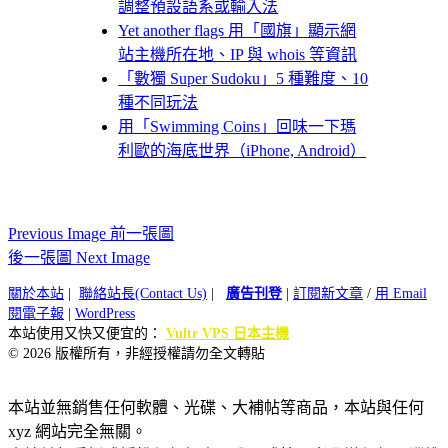
調整預設語系或輸入法
Yet another flags 用「國旗」顯示網
站主機所在地、IP 與 whois 等資訊
「數獨 Super Sudoku」5 種難度、10
種不同玩法
用「Swimming Coins」回味一下瑪
利歐的海底世界（iPhone, Android）
Previous Image 前一張圖
後一張圖 Next Image
關於本站
|
聯絡站長(Contact Us)
|
廣告刊登
|
訂閱新文章
/
用 Email
閱電子報
|
WordPress
本站使用又快又便宜的：
Vultr VPS 日本主機
© 2026 版權所有，非經授權請勿全文轉貼
本站並無銷售任何軟體、光碟、大補帖等商品，本站與任何
xyz 網站完全無關。