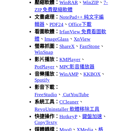
壓縮軟體：
WinRAR
、
WinZIP
、
7-
ZIP 免費壓縮軟體
文書處理：
NotePad++ 純文字編
輯器
、
PDF24
、
Office下載
看圖軟體：
IrfanView 免費看圖軟
體
、
ImageGlass
、
XnView
螢幕抓圖：
ShareX
、
FastStone
、
WinSnap
影片播放：
KMPlayer
、
PotPlayer
、
MPC影音播放器
音樂播放：
WinAMP
、
KKBOX
、
Spotify
影音下載：
FreeStudio
、
CutYouTube
系統工具：
CCleaner
、
RevoUninstaller 軟體移除工具
快捷操作：
HotkeyP
、
鍵盤加速
、
CopyTexty
媒體轉檔：
Moo0
、
XMedia
、
格