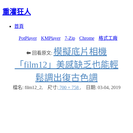
重灌狂人
Menu
Skip
首頁
to
content
PotPlayer
KMPlayer
7-Zip
Chrome
格式工廠
模擬底片相機
⬅ 回看原文:
「film12」美感缺乏也能輕
鬆調出復古色調
檔名: film12_2
,
尺寸:
700 × 758
,
日期:
03-04, 2019