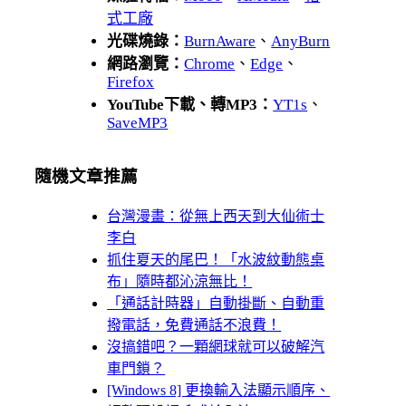
式工廠
光碟燒錄：
BurnAware
、
AnyBurn
網路瀏覽：
Chrome
、
Edge
、
Firefox
YouTube下載、轉MP3：
YT1s
、
SaveMP3
隨機文章推薦
台灣漫畫：從無上西天到大仙術士
李白
抓住夏天的尾巴！「水波紋動態桌
布」隨時都沁涼無比！
「通話計時器」自動掛斷、自動重
撥電話，免費通話不浪費！
沒搞錯吧？一顆網球就可以破解汽
車門鎖？
[Windows 8] 更換輸入法顯示順序、