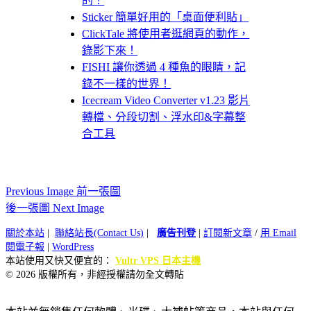
的！
Sticker 簡單好用的「桌面便利貼」
ClickTale 將使用者逛網頁的動作，
錄影下來！
FISHI 讓你透過 4 種魚的眼睛，記
錄不一樣的世界！
Icecream Video Converter v1.23 影片
轉檔、分段切割、浮水印&字幕整
合工具
Previous Image 前一張圖
後一張圖 Next Image
關於本站
|
聯絡站長(Contact Us)
|
廣告刊登
|
訂閱新文章
/
用 Email
閱電子報
|
WordPress
本站使用又快又便宜的：
Vultr VPS 日本主機
© 2026 版權所有，非經授權請勿全文轉貼