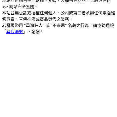
本站並無銷售任何軟體、光碟、大補帖等商品，本站與任何
xyz 網站完全無關。
本站並無委託或授權任何個人、公司或第三者承辦任何電腦維
修買賣、宣傳推廣或商品銷售之業務，
若發現盜用 "重灌狂人" 或 "不來恩" 名義之行為，請協助通報
「
與我聯繫
」，謝謝！