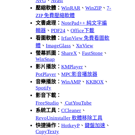
AVG
、
Avast
壓縮軟體：
WinRAR
、
WinZIP
、
7-
ZIP 免費壓縮軟體
文書處理：
NotePad++ 純文字編
輯器
、
PDF24
、
Office下載
看圖軟體：
IrfanView 免費看圖軟
體
、
ImageGlass
、
XnView
螢幕抓圖：
ShareX
、
FastStone
、
WinSnap
影片播放：
KMPlayer
、
PotPlayer
、
MPC影音播放器
音樂播放：
WinAMP
、
KKBOX
、
Spotify
影音下載：
FreeStudio
、
CutYouTube
系統工具：
CCleaner
、
RevoUninstaller 軟體移除工具
快捷操作：
HotkeyP
、
鍵盤加速
、
CopyTexty