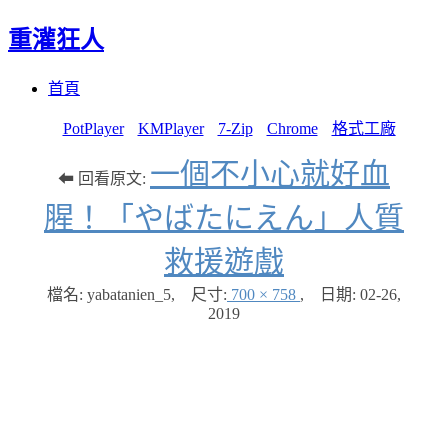
重灌狂人
Menu
Skip
首頁
to
content
PotPlayer
KMPlayer
7-Zip
Chrome
格式工廠
一個不小心就好血
⬅ 回看原文:
腥！「やばたにえん」人質
救援遊戲
檔名: yabatanien_5
,
尺寸:
700 × 758
,
日期:
02-26,
2019