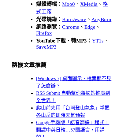
媒體轉檔：
Moo0
、
XMedia
、
格
式工廠
光碟燒錄：
BurnAware
、
AnyBurn
網路瀏覽：
Chrome
、
Edge
、
Firefox
YouTube下載、轉MP3：
YT1s
、
SaveMP3
隨機文章推薦
[Windows 7] 桌面圖示、檔案都不見
了怎麼辦？
RSS Submit 自動幫你將網站推廣到
全世界！
爬山前先用「台灣登山氣象」掌握
各山岳的即時天氣預報
Google手機版「語音翻譯」程式，
翻譯中英日韓…57國語言，用講