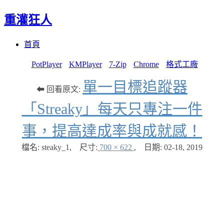
重灌狂人
Menu
Skip
首頁
to
content
PotPlayer
KMPlayer
7-Zip
Chrome
格式工廠
單一目標追蹤器
⬅ 回看原文:
「Streaky」每天只專注一件
事，提高達成率與成就感！
檔名: steaky_1
,
尺寸:
700 × 622
,
日期:
02-18, 2019