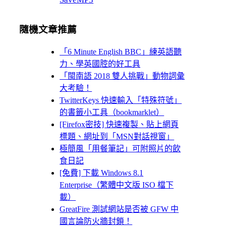
隨機文章推薦
「6 Minute English BBC」練英語聽
力、學英國腔的好工具
「閩南語 2018 雙人挑戰」動物詞彙
大考驗！
TwitterKeys 快速輸入「特殊符號」
的書籤小工具（bookmarklet）
[Firefox密技] 快速複製、貼上網頁
標題、網址到「MSN對話視窗」
極簡風「用餐筆記」可附照片的飲
食日記
[免費] 下載 Windows 8.1
Enterprise（繁體中文版 ISO 檔下
載）
GreatFire 測試網站是否被 GFW 中
國言論防火牆封鎖！