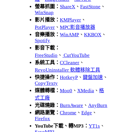
螢幕抓圖：
ShareX
、
FastStone
、
WinSnap
影片播放：
KMPlayer
、
PotPlayer
、
MPC影音播放器
音樂播放：
WinAMP
、
KKBOX
、
Spotify
影音下載：
FreeStudio
、
CutYouTube
系統工具：
CCleaner
、
RevoUninstaller 軟體移除工具
快捷操作：
HotkeyP
、
鍵盤加速
、
CopyTexty
媒體轉檔：
Moo0
、
XMedia
、
格
式工廠
光碟燒錄：
BurnAware
、
AnyBurn
網路瀏覽：
Chrome
、
Edge
、
Firefox
YouTube下載、轉MP3：
YT1s
、
SaveMP3