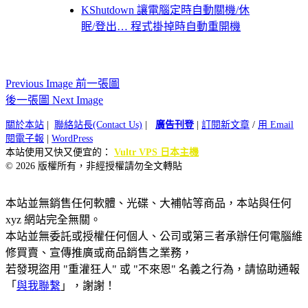
KShutdown 讓電腦定時自動關機/休
眠/登出… 程式掛掉時自動重開機
Previous Image 前一張圖
後一張圖 Next Image
關於本站
|
聯絡站長(Contact Us)
|
廣告刊登
|
訂閱新文章
/
用 Email
閱電子報
|
WordPress
本站使用又快又便宜的：
Vultr VPS 日本主機
© 2026 版權所有，非經授權請勿全文轉貼
本站並無銷售任何軟體、光碟、大補帖等商品，本站與任何
xyz 網站完全無關。
本站並無委託或授權任何個人、公司或第三者承辦任何電腦維
修買賣、宣傳推廣或商品銷售之業務，
若發現盜用 "重灌狂人" 或 "不來恩" 名義之行為，請協助通報
「
與我聯繫
」，謝謝！