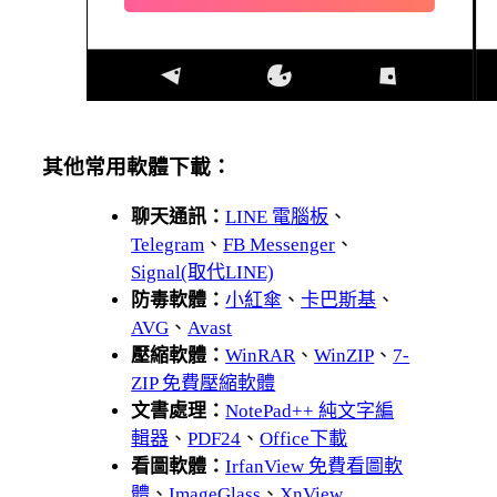
其他常用軟體下載：
聊天通訊：
LINE 電腦板
、
Telegram
、
FB Messenger
、
Signal(取代LINE)
防毒軟體：
小紅傘
、
卡巴斯基
、
AVG
、
Avast
壓縮軟體：
WinRAR
、
WinZIP
、
7-
ZIP 免費壓縮軟體
文書處理：
NotePad++ 純文字編
輯器
、
PDF24
、
Office下載
看圖軟體：
IrfanView 免費看圖軟
體
、
ImageGlass
、
XnView