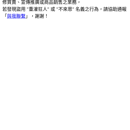
修買賣、宣傳推廣或商品銷售之業務，
若發現盜用 "重灌狂人" 或 "不來恩" 名義之行為，請協助通報
「
與我聯繫
」，謝謝！