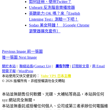
如何註冊、使用Twitter？
Unhearit 反洗腦音樂播放器
英聽能力 OK 嗎？來「English
Listening Test」測驗一下吧！
Sodao 美女時鐘！ （Google Chrome
瀏覽器擴充套件）
Previous Image 前一張圖
後一張圖 Next Image
關於本站
|
聯絡站長(Contact Us)
|
廣告刊登
|
訂閱新文章
/
用 Email
閱電子報
|
WordPress
本站使用又快又便宜的：
Vultr VPS 日本主機
© 2026 版權所有，非經授權請勿全文轉貼
本站並無銷售任何軟體、光碟、大補帖等商品，本站與任何
xyz 網站完全無關。
本站並無委託或授權任何個人、公司或第三者承辦任何電腦維