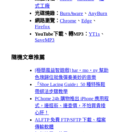
式工廠
光碟燒錄：
BurnAware
、
AnyBurn
網路瀏覽：
Chrome
、
Edge
、
Firefox
YouTube下載、轉MP3：
YT1s
、
SaveMP3
隨機文章推薦
[極簡風益智遊戲] har‧mo‧ny 幫助
色塊歸位就像彈奏美妙的音樂
「Shoe Lacing Guide」50 種特殊鞋
帶綁法步驟教學
PChome 24h 購物推出 iPhone 應用程
式，邊逛街、邊查價，不怕買貴捶
心肝！
ALFTP 免費 FTP/SFTP 下載、檔案
傳輸軟體