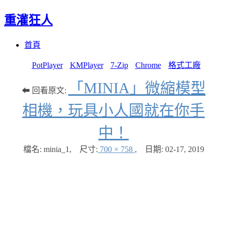
重灌狂人
Menu
Skip
首頁
to
content
PotPlayer
KMPlayer
7-Zip
Chrome
格式工廠
「MINIA」微縮模型
⬅ 回看原文:
相機，玩具小人國就在你手
中！
檔名: minia_1
,
尺寸:
700 × 758
,
日期:
02-17, 2019