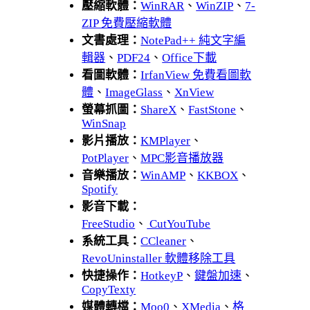
壓縮軟體：
WinRAR
、
WinZIP
、
7-
ZIP 免費壓縮軟體
文書處理：
NotePad++ 純文字編
輯器
、
PDF24
、
Office下載
看圖軟體：
IrfanView 免費看圖軟
體
、
ImageGlass
、
XnView
螢幕抓圖：
ShareX
、
FastStone
、
WinSnap
影片播放：
KMPlayer
、
PotPlayer
、
MPC影音播放器
音樂播放：
WinAMP
、
KKBOX
、
Spotify
影音下載：
FreeStudio
、
CutYouTube
系統工具：
CCleaner
、
RevoUninstaller 軟體移除工具
快捷操作：
HotkeyP
、
鍵盤加速
、
CopyTexty
媒體轉檔：
Moo0
、
XMedia
、
格