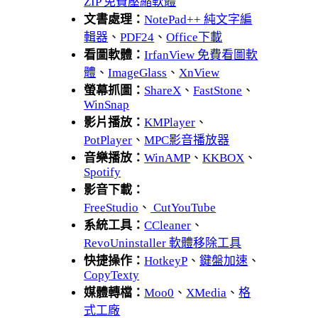
ZIP 免費壓縮軟體
文書處理：
NotePad++ 純文字編
輯器
、
PDF24
、
Office下載
看圖軟體：
IrfanView 免費看圖軟
體
、
ImageGlass
、
XnView
螢幕抓圖：
ShareX
、
FastStone
、
WinSnap
影片播放：
KMPlayer
、
PotPlayer
、
MPC影音播放器
音樂播放：
WinAMP
、
KKBOX
、
Spotify
影音下載：
FreeStudio
、
CutYouTube
系統工具：
CCleaner
、
RevoUninstaller 軟體移除工具
快捷操作：
HotkeyP
、
鍵盤加速
、
CopyTexty
媒體轉檔：
Moo0
、
XMedia
、
格
式工廠