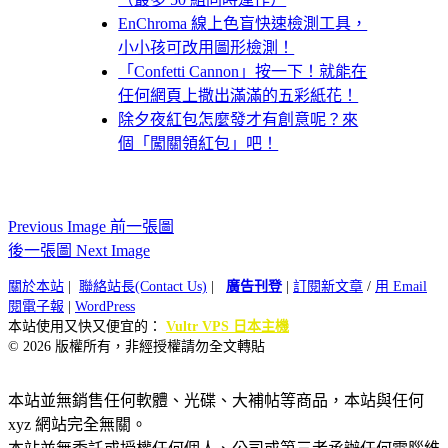
EnChroma 線上色盲快速檢測工具，
小小孩可改用圖形檢測！
「Confetti Cannon」按一下！就能在
任何網頁上撒出滿滿的五彩紙花！
除夕夜紅包怎麼發才有創意呢？來
個「闖關領紅包」吧！
Previous Image 前一張圖
後一張圖 Next Image
關於本站
|
聯絡站長(Contact Us)
|
廣告刊登
|
訂閱新文章
/
用 Email
閱電子報
|
WordPress
本站使用又快又便宜的：
Vultr VPS 日本主機
© 2026 版權所有，非經授權請勿全文轉貼
本站並無銷售任何軟體、光碟、大補帖等商品，本站與任何
xyz 網站完全無關。