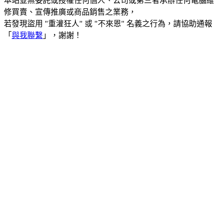
本站並無委託或授權任何個人、公司或第三者承辦任何電腦維
修買賣、宣傳推廣或商品銷售之業務，
若發現盜用 "重灌狂人" 或 "不來恩" 名義之行為，請協助通報
「
與我聯繫
」，謝謝！