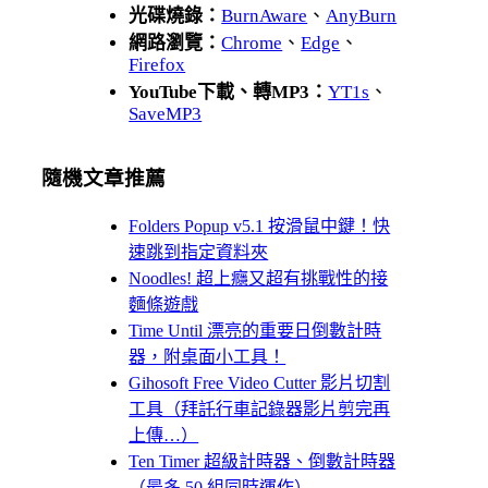
光碟燒錄：
BurnAware
、
AnyBurn
網路瀏覽：
Chrome
、
Edge
、
Firefox
YouTube下載、轉MP3：
YT1s
、
SaveMP3
隨機文章推薦
Folders Popup v5.1 按滑鼠中鍵！快
速跳到指定資料夾
Noodles! 超上癮又超有挑戰性的接
麵條遊戲
Time Until 漂亮的重要日倒數計時
器，附桌面小工具！
Gihosoft Free Video Cutter 影片切割
工具（拜託行車記錄器影片剪完再
上傳…）
Ten Timer 超級計時器、倒數計時器
（最多 50 組同時運作）