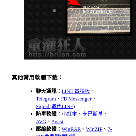
其他常用軟體下載：
聊天通訊：
LINE 電腦板
、
Telegram
、
FB Messenger
、
Signal(取代LINE)
防毒軟體：
小紅傘
、
卡巴斯基
、
AVG
、
Avast
壓縮軟體：
WinRAR
、
WinZIP
、
7-