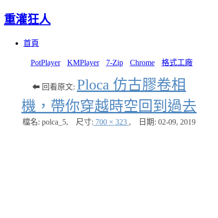
重灌狂人
Menu
Skip
首頁
to
content
PotPlayer
KMPlayer
7-Zip
Chrome
格式工廠
Ploca 仿古膠卷相
⬅ 回看原文:
機，帶你穿越時空回到過去
檔名: polca_5
,
尺寸:
700 × 323
,
日期:
02-09, 2019