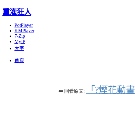
重灌狂人
PotPlayer
KMPlayer
7-Zip
MyIP
大字
Menu
Skip
首頁
to
content
「?煙花動
⬅ 回看原文: