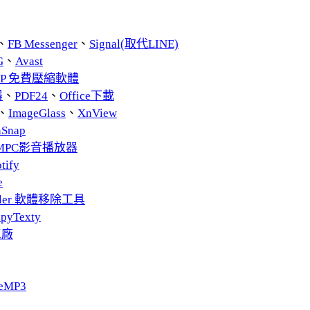
、
FB Messenger
、
Signal(取代LINE)
G
、
Avast
ZIP 免費壓縮軟體
器
、
PDF24
、
Office下載
、
ImageGlass
、
XnView
nSnap
MPC影音播放器
tify
e
taller 軟體移除工具
pyTexty
工廠
eMP3