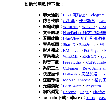
其他常用軟體下載：
聊天通訊：
LINE 電腦板
、
Telegram
防毒軟體：
小紅傘
、
卡巴斯基
、
AV
壓縮軟體：
WinRAR
、
WinZIP
、
7-
文書處理：
NotePad++ 純文字編輯
看圖軟體：
IrfanView 免費看圖軟體
螢幕抓圖：
ShareX
、
FastStone
、
Wi
影片播放：
KMPlayer
、
PotPlayer
、
音樂播放：
WinAMP
、
KKBOX
、
Spo
影音下載：
FreeStudio
、
CutYouTub
系統工具：
CCleaner
、
RevoUnins
快捷操作：
HotkeyP
、
鍵盤加速
、
Co
媒體轉檔：
Moo0
、
XMedia
、
格式
光碟燒錄：
BurnAware
、
AnyBurn
網路瀏覽：
Chrome
、
Edge
、
Firefox
YouTube下載、轉MP3：
YT1s
、
Sav