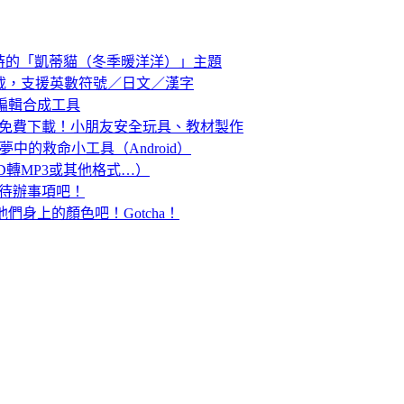
 小時的「凱蒂貓（冬季暖洋洋）」主題
免費下載，支援英數符號／日文／漢字
相片編輯合成工具
 紙藝模版免費下載！小朋友安全玩具、教材製作
中的救命小工具（Android）
DVD轉MP3或其他格式…）
完成待辦事項吧！
就抓他們身上的顏色吧！Gotcha！