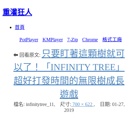
重灌狂人
Menu
Skip
首頁
to
content
PotPlayer
KMPlayer
7-Zip
Chrome
格式工廠
只要盯著這顆樹就可
⬅ 回看原文:
以了！「INFINITY TREE」
超好打發時間的無限樹成長
遊戲
檔名: infinitytree_11
,
尺寸:
700 × 622
,
日期:
01-27,
2019