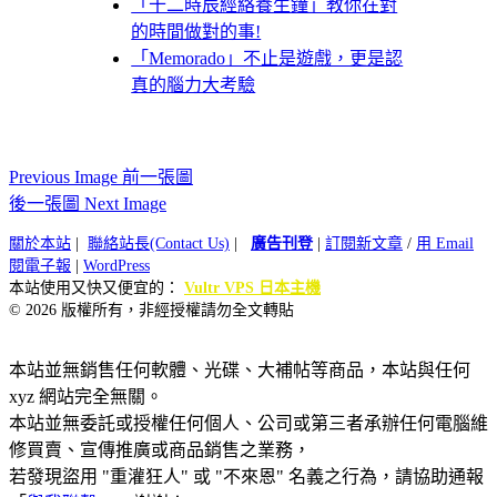
「十二時辰經絡養生鐘」教你在對
的時間做對的事!
「Memorado」不止是遊戲，更是認
真的腦力大考驗
Previous Image 前一張圖
後一張圖 Next Image
關於本站
|
聯絡站長(Contact Us)
|
廣告刊登
|
訂閱新文章
/
用 Email
閱電子報
|
WordPress
本站使用又快又便宜的：
Vultr VPS 日本主機
© 2026 版權所有，非經授權請勿全文轉貼
本站並無銷售任何軟體、光碟、大補帖等商品，本站與任何
xyz 網站完全無關。
本站並無委託或授權任何個人、公司或第三者承辦任何電腦維
修買賣、宣傳推廣或商品銷售之業務，
若發現盜用 "重灌狂人" 或 "不來恩" 名義之行為，請協助通報