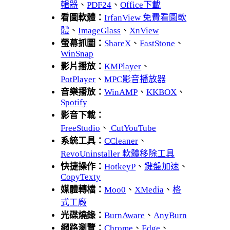
輯器
、
PDF24
、
Office下載
看圖軟體：
IrfanView 免費看圖軟
體
、
ImageGlass
、
XnView
螢幕抓圖：
ShareX
、
FastStone
、
WinSnap
影片播放：
KMPlayer
、
PotPlayer
、
MPC影音播放器
音樂播放：
WinAMP
、
KKBOX
、
Spotify
影音下載：
FreeStudio
、
CutYouTube
系統工具：
CCleaner
、
RevoUninstaller 軟體移除工具
快捷操作：
HotkeyP
、
鍵盤加速
、
CopyTexty
媒體轉檔：
Moo0
、
XMedia
、
格
式工廠
光碟燒錄：
BurnAware
、
AnyBurn
網路瀏覽：
Chrome
、
Edge
、