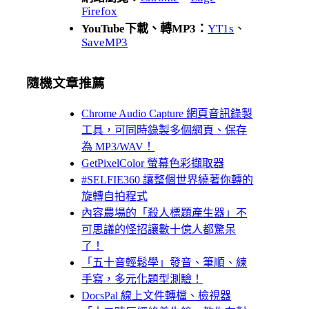
Firefox
YouTube下載、轉MP3：
YT1s
、
SaveMP3
隨機文章推薦
Chrome Audio Capture 網頁音訊錄製
工具，可同時錄製多個網頁、保存
為 MP3/WAV！
GetPixelColor 螢幕色彩擷取器
#SELFIE360 讓整個世界繞著你轉的
旋轉自拍程式
內容農場的「殺人標題產生器」不
可思議的怪招讓數十億人都驚呆
了！
「五十音輕鬆學」發音、筆順、練
手寫，多元化題型測驗！
DocsPal 線上文件轉檔、檢視器