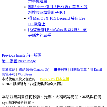
示手機溫度
餓餓 der～快用「巴豆妖」美食、飲
料搜尋器填飽肚子吧！
把 Mac OSX 10.5 Leopard 裝在 Eee
PC 電腦上
[益智競賽] BrainWars 即時對戰！這
是腦力的戰爭！
Previous Image 前一張圖
後一張圖 Next Image
關於本站
|
聯絡站長(Contact Us)
|
廣告刊登
|
訂閱新文章
/
用 Email
閱電子報
|
WordPress
本站使用又快又便宜的：
Vultr VPS 日本主機
© 2026 版權所有，非經授權請勿全文轉貼
本站並無銷售任何軟體、光碟、大補帖等商品，本站與任何
xyz 網站完全無關。