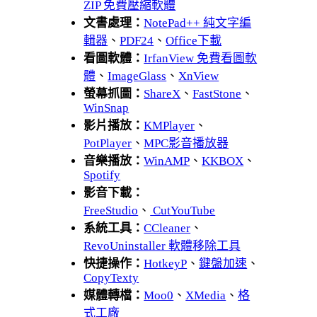
ZIP 免費壓縮軟體
文書處理：
NotePad++ 純文字編
輯器
、
PDF24
、
Office下載
看圖軟體：
IrfanView 免費看圖軟
體
、
ImageGlass
、
XnView
螢幕抓圖：
ShareX
、
FastStone
、
WinSnap
影片播放：
KMPlayer
、
PotPlayer
、
MPC影音播放器
音樂播放：
WinAMP
、
KKBOX
、
Spotify
影音下載：
FreeStudio
、
CutYouTube
系統工具：
CCleaner
、
RevoUninstaller 軟體移除工具
快捷操作：
HotkeyP
、
鍵盤加速
、
CopyTexty
媒體轉檔：
Moo0
、
XMedia
、
格
式工廠