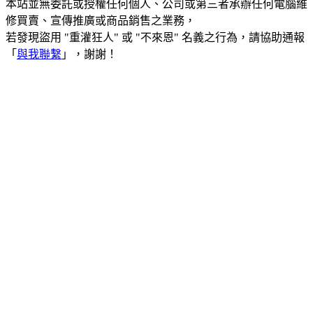
本站並無委託或授權任何個人、公司或第三者承辦任何電腦維
修買賣、宣傳推廣或商品銷售之業務，
若發現盜用 "重灌狂人" 或 "不來恩" 名義之行為，請協助通報
「
與我聯繫
」，謝謝！