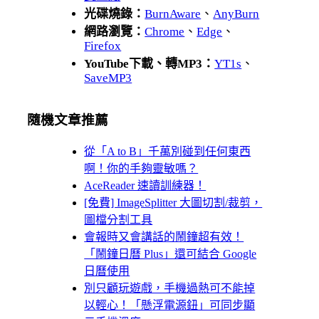
光碟燒錄：
BurnAware
、
AnyBurn
網路瀏覽：
Chrome
、
Edge
、
Firefox
YouTube下載、轉MP3：
YT1s
、
SaveMP3
隨機文章推薦
從「A to B」千萬別碰到任何東西
啊！你的手夠靈敏嗎？
AceReader 速讀訓練器！
[免費] ImageSplitter 大圖切割/裁剪，
圖檔分割工具
會報時又會講話的鬧鐘超有效！
「鬧鐘日曆 Plus」還可結合 Google
日曆使用
別只顧玩遊戲，手機過熱可不能掉
以輕心！「懸浮電源鈕」可同步顯