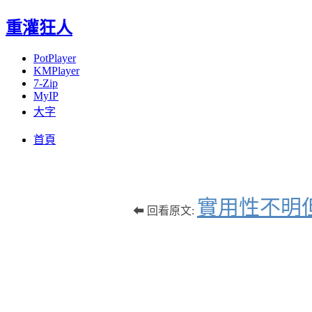
重灌狂人
PotPlayer
KMPlayer
7-Zip
MyIP
大字
Menu
Skip
首頁
to
content
實用性不明
⬅ 回看原文: