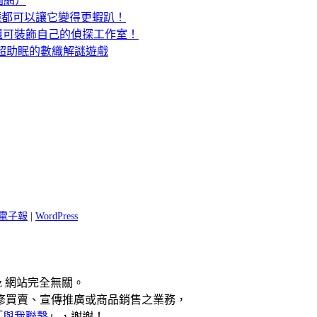
固網）
濾鏡都可以讓它變得更蝦趴！
咪，還可裝飾自己的偵探工作室！
聽！超助眠的數織解謎遊戲
 閱電子報
|
WordPress
z 網站完全無關。
修買賣、宣傳推廣或商品銷售之業務，
「
與我聯繫
」，謝謝！