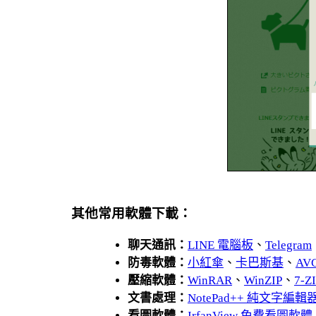
其他常用軟體下載：
聊天通訊：
LINE 電腦板
、
Telegram
防毒軟體：
小紅傘
、
卡巴斯基
、
AV
壓縮軟體：
WinRAR
、
WinZIP
、
7-
文書處理：
NotePad++ 純文字編輯
看圖軟體：
IrfanView 免費看圖軟體