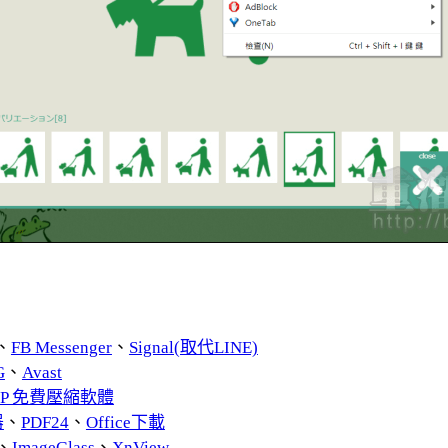
、
FB Messenger
、
Signal(取代LINE)
G
、
Avast
ZIP 免費壓縮軟體
器
、
PDF24
、
Office下載
、
ImageGlass
、
XnView