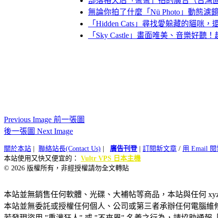
部落格天后「彎彎」拍的廣告（台灣
無論你拍了什麼「Nü Photo」動態
「Hidden Cats」尋找愛躲藏的貓
「Sky Castle」畫面唯美、音樂好
Previous Image 前一張圖
後一張圖 Next Image
關於本站
|
聯絡站長(Contact Us)
|
廣告刊登
|
訂閱新文章
/
用 Email
本站使用又快又便宜的：
Vultr VPS 日本主機
© 2026 版權所有，非經授權請勿全文轉貼
本站並無銷售任何軟體、光碟、大補帖等商品，本站與任何 xy
本站並無委託或授權任何個人、公司或第三者承辦任何電腦維
若發現盜用 "重灌狂人" 或 "不來恩" 名義之行為，請協助通報