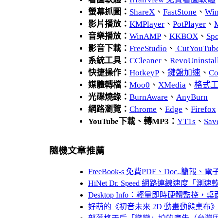
螢幕抓圖：
ShareX
、
FastStone
、
Wi
影片播放：
KMPlayer
、
PotPlayer
、
音樂播放：
WinAMP
、
KKBOX
、
Spo
影音下載：
FreeStudio
、
CutYouTub
系統工具：
CCleaner
、
RevoUnins
快捷操作：
HotkeyP
、
鍵盤加速
、
Co
媒體轉檔：
Moo0
、
XMedia
、
格式
光碟燒錄：
BurnAware
、
AnyBurn
網路瀏覽：
Chrome
、
Edge
、
Firefox
YouTube下載、轉MP3：
YT1s
、
Sav
隨機文章推薦
FreeBook-s 免費PDF、Doc..簡報
HiNet Dr. Speed 網路連線速度「測
Desktop Info：輕量即時硬體監控，
好萌的《初音未來 2D 動畫動態桌布