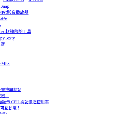
nSnap
MPC影音播放器
tify
e
taller 軟體移除工具
pyTexty
工廠
eMP3
、電子書搜尋網站
速軟體」
桌面顯示 CPU 與記憶體使用率
》可互動哦！