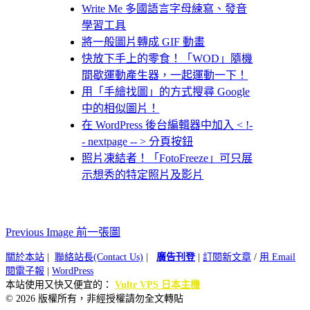
Write Me 多國語言字母練寫、發音
學習工具
將一般圖片轉成 GIF 動畫
快放下手上的零食！「WOD」隨機
間歇運動產生器，一起運動一下！
用「手繪找圖」的方式搜尋 Google
中的相似圖片！
在 WordPress 後台編輯器中加入 < !-
- nextpage -- > 分頁按鈕
照片凍結者！「FotoFreeze」可只展
示想秀的特定照片及影片
Previous Image 前一張圖
關於本站
|
聯絡站長(Contact Us)
|
廣告刊登
|
訂閱新文章
/
用 Email
閱電子報
|
WordPress
本站使用又快又便宜的：
Vultr VPS 日本主機
© 2026 版權所有，非經授權請勿全文轉貼