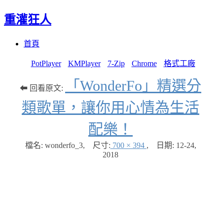
重灌狂人
Menu
Skip
首頁
to
content
PotPlayer
KMPlayer
7-Zip
Chrome
格式工廠
「WonderFo」精選分
⬅ 回看原文:
類歌單，讓你用心情為生活
配樂！
檔名: wonderfo_3
,
尺寸:
700 × 394
,
日期:
12-24,
2018