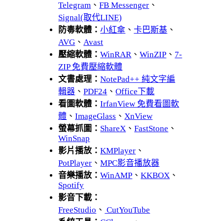
Telegram
、
FB Messenger
、
Signal(取代LINE)
防毒軟體：
小紅傘
、
卡巴斯基
、
AVG
、
Avast
壓縮軟體：
WinRAR
、
WinZIP
、
7-
ZIP 免費壓縮軟體
文書處理：
NotePad++ 純文字編
輯器
、
PDF24
、
Office下載
看圖軟體：
IrfanView 免費看圖軟
體
、
ImageGlass
、
XnView
螢幕抓圖：
ShareX
、
FastStone
、
WinSnap
影片播放：
KMPlayer
、
PotPlayer
、
MPC影音播放器
音樂播放：
WinAMP
、
KKBOX
、
Spotify
影音下載：
FreeStudio
、
CutYouTube