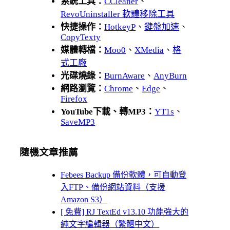
系統工具：
CCleaner
、
RevoUninstaller 軟體移除工具
快捷操作：
HotkeyP
、
鍵盤加速
、
CopyTexty
媒體轉檔：
Moo0
、
XMedia
、
格
式工廠
光碟燒錄：
BurnAware
、
AnyBurn
網路瀏覽：
Chrome
、
Edge
、
Firefox
YouTube下載、轉MP3：
YT1s
、
SaveMP3
隨機文章推薦
Febees Backup 備份軟體，可自動登
入FTP、備份網站資料（支援
Amazon S3）
[ 免費] RJ TextEd v13.10 功能強大的
純文字編輯器（繁體中文）