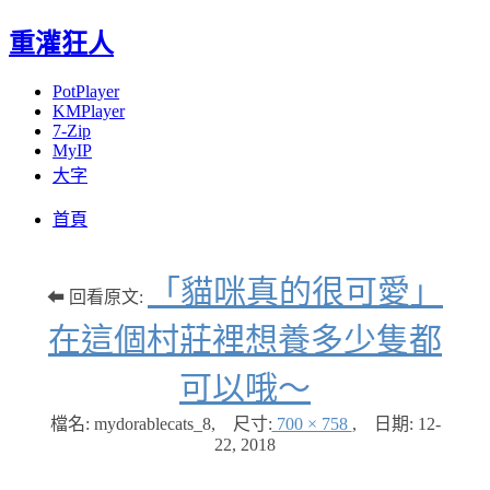
重灌狂人
PotPlayer
KMPlayer
7-Zip
MyIP
大字
Menu
Skip
首頁
to
content
「貓咪真的很可愛」
⬅ 回看原文:
在這個村莊裡想養多少隻都
可以哦～
檔名: mydorablecats_8
,
尺寸:
700 × 758
,
日期:
12-
22, 2018