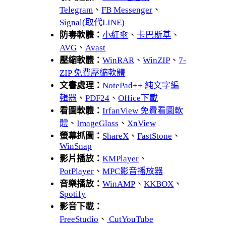
Telegram
、
FB Messenger
、
Signal(取代LINE)
防毒軟體：
小紅傘
、
卡巴斯基
、
AVG
、
Avast
壓縮軟體：
WinRAR
、
WinZIP
、
7-
ZIP 免費壓縮軟體
文書處理：
NotePad++ 純文字編
輯器
、
PDF24
、
Office下載
看圖軟體：
IrfanView 免費看圖軟
體
、
ImageGlass
、
XnView
螢幕抓圖：
ShareX
、
FastStone
、
WinSnap
影片播放：
KMPlayer
、
PotPlayer
、
MPC影音播放器
音樂播放：
WinAMP
、
KKBOX
、
Spotify
影音下載：
FreeStudio
、
CutYouTube