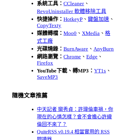
系統工具：
CCleaner
、
RevoUninstaller 軟體移除工具
快捷操作：
HotkeyP
、
鍵盤加速
、
CopyTexty
媒體轉檔：
Moo0
、
XMedia
、
格
式工廠
光碟燒錄：
BurnAware
、
AnyBurn
網路瀏覽：
Chrome
、
Edge
、
Firefox
YouTube下載、轉MP3：
YT1s
、
SaveMP3
隨機文章推薦
中天記者 欒秀貞：許瑋倫車禍，你
現在的心情怎樣？會不會擔心許緯
倫回不來了？
QuiteRSS v0.19.4 相當實用的 RSS
閱讀器