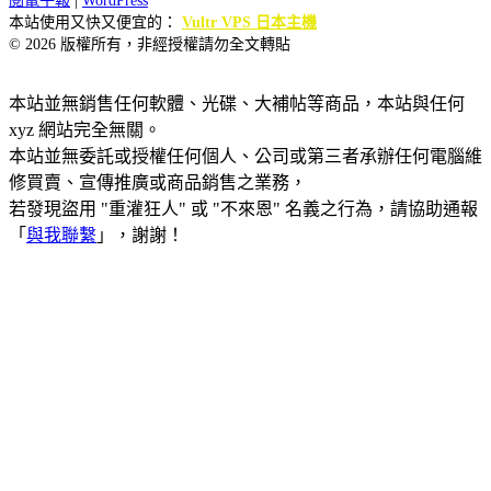
閱電子報
|
WordPress
本站使用又快又便宜的：
Vultr VPS 日本主機
© 2026 版權所有，非經授權請勿全文轉貼
本站並無銷售任何軟體、光碟、大補帖等商品，本站與任何
xyz 網站完全無關。
本站並無委託或授權任何個人、公司或第三者承辦任何電腦維
修買賣、宣傳推廣或商品銷售之業務，
若發現盜用 "重灌狂人" 或 "不來恩" 名義之行為，請協助通報
「
與我聯繫
」，謝謝！