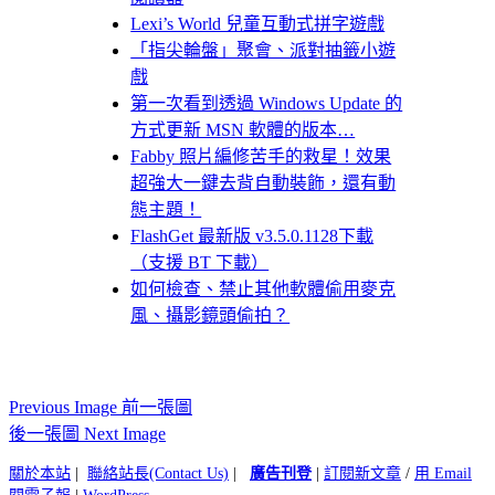
Lexi’s World 兒童互動式拼字遊戲
「指尖輪盤」聚會、派對抽籤小遊
戲
第一次看到透過 Windows Update 的
方式更新 MSN 軟體的版本…
Fabby 照片編修苦手的救星！效果
超強大一鍵去背自動裝飾，還有動
態主題！
FlashGet 最新版 v3.5.0.1128下載
（支援 BT 下載）
如何檢查、禁止其他軟體偷用麥克
風、攝影鏡頭偷拍？
Previous Image 前一張圖
後一張圖 Next Image
關於本站
|
聯絡站長(Contact Us)
|
廣告刊登
|
訂閱新文章
/
用 Email