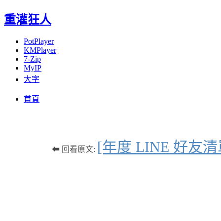
重灌狂人
PotPlayer
KMPlayer
7-Zip
MyIP
大字
Menu
Skip
首頁
to
content
[年度 LINE 
⬅ 回看原文: