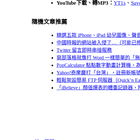
YouTube下載、轉MP3：
YT1s
、
Sav
隨機文章推薦
精選五款 iPhone、iPad 幼兒圖像
中國時報的網站被入侵了…（可能已
Twitter 留言即時串接服務
寫部落格就像打 Word 一樣簡單的「無
PopCalculator 點點數字動畫計
Yahoo!奇摩嚴打「台灣」，註冊新帳號
輕鬆架設簡易 FTP 伺服器（Quick’n Easy F
「iBelieve」顏值爆表的體重記錄器，附