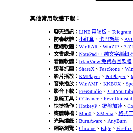
其他常用軟體下載：
聊天通訊：
LINE 電腦板
、
Telegram
防毒軟體：
小紅傘
、
卡巴斯基
、
AV
壓縮軟體：
WinRAR
、
WinZIP
、
7-
文書處理：
NotePad++ 純文字編輯
看圖軟體：
IrfanView 免費看圖軟體
螢幕抓圖：
ShareX
、
FastStone
、
Wi
影片播放：
KMPlayer
、
PotPlayer
、
音樂播放：
WinAMP
、
KKBOX
、
Spo
影音下載：
FreeStudio
、
CutYouTub
系統工具：
CCleaner
、
RevoUnins
快捷操作：
HotkeyP
、
鍵盤加速
、
Co
媒體轉檔：
Moo0
、
XMedia
、
格式
光碟燒錄：
BurnAware
、
AnyBurn
網路瀏覽：
Chrome
、
Edge
、
Firefox