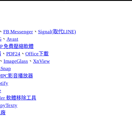
、
FB Messenger
、
Signal(取代LINE)
G
、
Avast
ZIP 免費壓縮軟體
器
、
PDF24
、
Office下載
、
ImageGlass
、
XnView
nSnap
MPC影音播放器
tify
e
taller 軟體移除工具
pyTexty
工廠