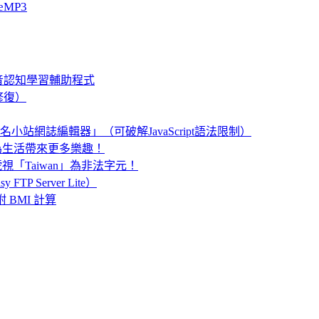
eMP3
、聲音認知學習輔助程式
修復）
名小站網誌編輯器」（可破解JavaScript語法限制）
算機，為生活帶來更多樂趣！
視「Taiwan」為非法字元！
TP Server Lite）
 BMI 計算