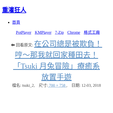
重灌狂人
Menu
Skip
首頁
to
content
PotPlayer
KMPlayer
7-Zip
Chrome
格式工廠
在公司總是被欺負！
⬅ 回看原文:
哼～那我就回家種田去！
「Tsuki 月兔冒險」療癒系
放置手遊
檔名: tsuki_2
,
尺寸:
700 × 758
,
日期:
12-03, 2018