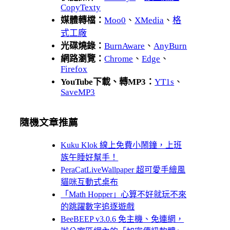
CopyTexty
媒體轉檔：
Moo0
、
XMedia
、
格
式工廠
光碟燒錄：
BurnAware
、
AnyBurn
網路瀏覽：
Chrome
、
Edge
、
Firefox
YouTube下載、轉MP3：
YT1s
、
SaveMP3
隨機文章推薦
Kuku Klok 線上免費小鬧鐘，上班
族午睡好幫手！
PeraCatLiveWallpaper 超可愛手繪風
貓咪互動式桌布
「Math Hopper」心算不好就玩不來
的跳躍數字追逐遊戲
BeeBEEP v3.0.6 免主機、免連網，