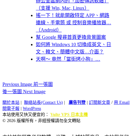
辦公室區網內的「加密傳訊軟體」
（支援 Win, Mac, Linux）
搖一下！就能開啟特定 APP、網路
連線、手電筒 或 控制音樂播放器…
（Android）
幫 Google 搜尋首頁更換背景圖案
如何將 Windows 10 切換成英文、日
文、韓文、簡體中文版…介面？
天啊～ 竟然「當街烤小狗」…
Previous Image 前一張圖
後一張圖 Next Image
關於本站
|
聯絡站長(Contact Us)
|
廣告刊登
|
訂閱新文章
/
用 Email
閱電子報
|
WordPress
本站使用又快又便宜的：
Vultr VPS 日本主機
© 2026 版權所有，非經授權請勿全文轉貼