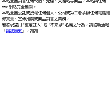
本站並無銷售任何軟體、光碟、大補帖等商品，本站與任何
xyz 網站完全無關。
本站並無委託或授權任何個人、公司或第三者承辦任何電腦維
修買賣、宣傳推廣或商品銷售之業務，
若發現盜用 "重灌狂人" 或 "不來恩" 名義之行為，請協助通報
「
與我聯繫
」，謝謝！