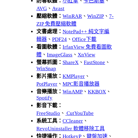
防毒軟體：
小紅傘
、
卡巴斯基
、
AVG
、
Avast
壓縮軟體：
WinRAR
、
WinZIP
、
7-
ZIP 免費壓縮軟體
文書處理：
NotePad++ 純文字編
輯器
、
PDF24
、
Office下載
看圖軟體：
IrfanView 免費看圖軟
體
、
ImageGlass
、
XnView
螢幕抓圖：
ShareX
、
FastStone
、
WinSnap
影片播放：
KMPlayer
、
PotPlayer
、
MPC影音播放器
音樂播放：
WinAMP
、
KKBOX
、
Spotify
影音下載：
FreeStudio
、
CutYouTube
系統工具：
CCleaner
、
RevoUninstaller 軟體移除工具
快捷操作：
HotkeyP
、
鍵盤加速
、