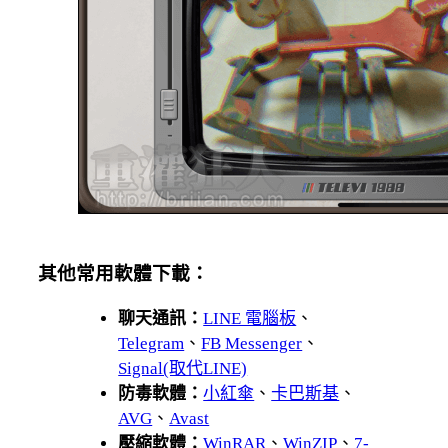
其他常用軟體下載：
聊天通訊：
LINE 電腦板
、
Telegram
、
FB Messenger
、
Signal(取代LINE)
防毒軟體：
小紅傘
、
卡巴斯基
、
AVG
、
Avast
壓縮軟體：
WinRAR
、
WinZIP
、
7-