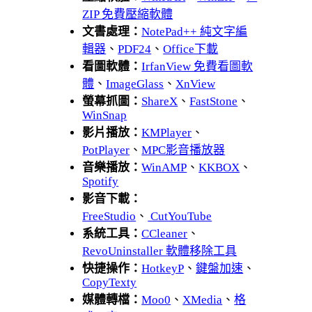
ZIP 免費壓縮軟體
文書處理：
NotePad++ 純文字編
輯器
、
PDF24
、
Office下載
看圖軟體：
IrfanView 免費看圖軟
體
、
ImageGlass
、
XnView
螢幕抓圖：
ShareX
、
FastStone
、
WinSnap
影片播放：
KMPlayer
、
PotPlayer
、
MPC影音播放器
音樂播放：
WinAMP
、
KKBOX
、
Spotify
影音下載：
FreeStudio
、
CutYouTube
系統工具：
CCleaner
、
RevoUninstaller 軟體移除工具
快捷操作：
HotkeyP
、
鍵盤加速
、
CopyTexty
媒體轉檔：
Moo0
、
XMedia
、
格