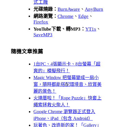
式工廠
光碟燒錄：
BurnAware
、
AnyBurn
網路瀏覽：
Chrome
、
Edge
、
Firefox
YouTube下載、轉MP3：
YT1s
、
SaveMP3
隨機文章推薦
1台PC、4張顯示卡、8台螢幕「超
爽的」模擬飛行！
Magic Window 把螢幕變成一扇小
窗，隨時都能搭配環境音、欣賞美
麗的景色！
火燒厝啦！「Rope Puzzle」快套上
繩索拯救火柴人！
Google Chrome 瀏覽器正式登入
iPhone、iPad（包含 Android）
玩著色、改造新的家！「Gallery」