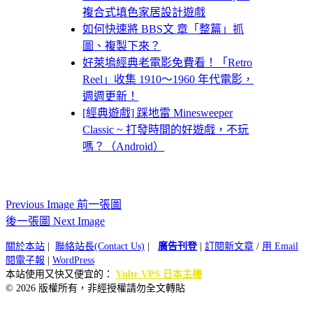
複合式填色家居設計遊戲
如何快速將 BBS文 章「整篇」抓
圖、複製下來？
好萊塢經典老電影免費看！「Retro
Reel」收集 1910～1960 年代電影，
週週更新！
[經典遊戲] 踩地雷 Minesweeper
Classic ~ 打發時間的好遊戲，不玩
嗎？（Android）
Previous Image 前一張圖
後一張圖 Next Image
關於本站
|
聯絡站長(Contact Us)
|
廣告刊登
|
訂閱新文章
/
用 Email
閱電子報
|
WordPress
本站使用又快又便宜的：
Vultr VPS 日本主機
© 2026 版權所有，非經授權請勿全文轉貼