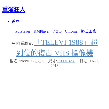
重灌狂人
Menu
Skip
首頁
to
content
PotPlayer
KMPlayer
7-Zip
Chrome
格式工廠
「TELEVI 1988」超
⬅ 回看原文:
到位的復古 VHS 攝像機
檔名: televi1988_2_2
,
尺寸:
700 × 323
,
日期:
11-22,
2018