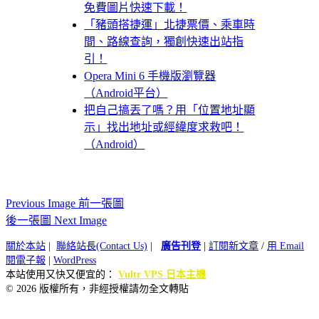
免費圖片快速下載！
「豬頭搭捷運」北捷票價、乘車時
間、路線查詢，獨創快速出站指
引！
Opera Mini 6 手機版瀏覽器
（Android平台）
把自己搞丟了嗎？用「位置地址顯
示」找出地址或經緯度求救吧！
（Android）
Previous Image 前一張圖
後一張圖 Next Image
關於本站
|
聯絡站長(Contact Us)
|
廣告刊登
|
訂閱新文章
/
用 Email
閱電子報
|
WordPress
本站使用又快又便宜的：
Vultr VPS 日本主機
© 2026 版權所有，非經授權請勿全文轉貼