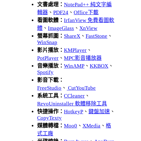
文書處理：
NotePad++ 純文字編
輯器
、
PDF24
、
Office下載
看圖軟體：
IrfanView 免費看圖軟
體
、
ImageGlass
、
XnView
螢幕抓圖：
ShareX
、
FastStone
、
WinSnap
影片播放：
KMPlayer
、
PotPlayer
、
MPC影音播放器
音樂播放：
WinAMP
、
KKBOX
、
Spotify
影音下載：
FreeStudio
、
CutYouTube
系統工具：
CCleaner
、
RevoUninstaller 軟體移除工具
快捷操作：
HotkeyP
、
鍵盤加速
、
CopyTexty
媒體轉檔：
Moo0
、
XMedia
、
格
式工廠