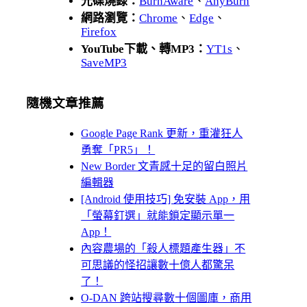
光碟燒錄：
BurnAware
、
AnyBurn
網路瀏覽：
Chrome
、
Edge
、
Firefox
YouTube下載、轉MP3：
YT1s
、
SaveMP3
隨機文章推薦
Google Page Rank 更新，重灌狂人
勇奪「PR5」！
New Border 文青感十足的留白照片
編輯器
[Android 使用技巧] 免安裝 App，用
「螢幕釘選」就能鎖定顯示單一
App！
內容農場的「殺人標題產生器」不
可思議的怪招讓數十億人都驚呆
了！
O-DAN 跨站搜尋數十個圖庫，商用