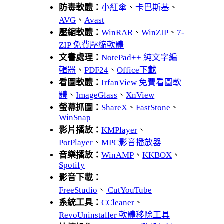
防毒軟體：
小紅傘
、
卡巴斯基
、
AVG
、
Avast
壓縮軟體：
WinRAR
、
WinZIP
、
7-
ZIP 免費壓縮軟體
文書處理：
NotePad++ 純文字編
輯器
、
PDF24
、
Office下載
看圖軟體：
IrfanView 免費看圖軟
體
、
ImageGlass
、
XnView
螢幕抓圖：
ShareX
、
FastStone
、
WinSnap
影片播放：
KMPlayer
、
PotPlayer
、
MPC影音播放器
音樂播放：
WinAMP
、
KKBOX
、
Spotify
影音下載：
FreeStudio
、
CutYouTube
系統工具：
CCleaner
、
RevoUninstaller 軟體移除工具