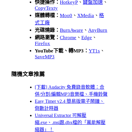
快捷操作：
HotkeyP
、
鍵盤加速
、
CopyTexty
媒體轉檔：
Moo0
、
XMedia
、
格
式工廠
光碟燒錄：
BurnAware
、
AnyBurn
網路瀏覽：
Chrome
、
Edge
、
Firefox
YouTube下載、轉MP3：
YT1s
、
SaveMP3
隨機文章推薦
[下載] Audacity 免費錄音軟體：合
併/分割/編輯MP3音樂檔、手機鈴聲
Easy Timer v2.4 簡易版電子鬧鐘、
倒數計時器
Universal Extractor 可解壓
縮.exe、.msi跟.dbx檔的「萬能解壓
縮器」！