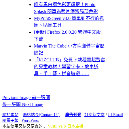
唯有黑白讓色彩更耀眼！Photo
Splash 簡單為照片保留局部色彩
MyPrintScreen v3.0 簡單到不行的抓
圖、貼圖工具！
[更新] Firefox 2.0.0.20 繁體中文版
下載
Marvin The Cube 小方塊翻轉宇宙歷
險記
「KIZCLUB」免費下載種類超豐富
的兒童教材！學習字卡、故事道
具、手工藝、拼音遊戲……
Previous Image 前一張圖
後一張圖 Next Image
關於本站
|
聯絡站長(Contact Us)
|
廣告刊登
|
訂閱新文章
/
用 Email
閱電子報
|
WordPress
本站使用又快又便宜的：
Vultr VPS 日本主機