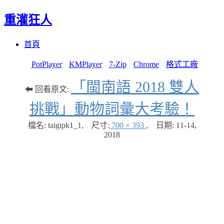
重灌狂人
Menu
Skip
首頁
to
content
PotPlayer
KMPlayer
7-Zip
Chrome
格式工廠
「閩南語 2018 雙人
⬅ 回看原文:
挑戰」動物詞彙大考驗！
檔名: taigipk1_1
,
尺寸:
700 × 393
,
日期:
11-14,
2018