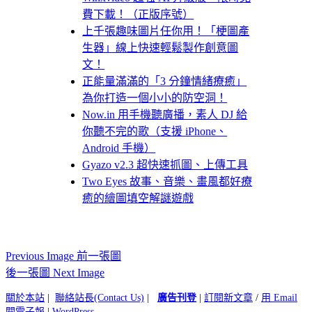
費下載！（正版序號）
上千張趣味圖片任你用！「梗圖產
生器」線上快速輕鬆製作創意圖
文！
正能量滿滿的「3 分鐘情緒療癒」
為你打造一個小小的防空洞！
Now.in 用手機聽廣播，素人 DJ 給
你聽不完的歌（支援 iPhone、
Android 手機）
Gyazo v2.3 超快速抓圖、上傳工具
Two Eyes 故事、音樂、畫風都好療
癒的繪圖填空解謎遊戲
Previous Image 前一張圖
後一張圖 Next Image
關於本站
|
聯絡站長(Contact Us)
|
廣告刊登
|
訂閱新文章
/
用 Email
閱電子報
|
WordPress