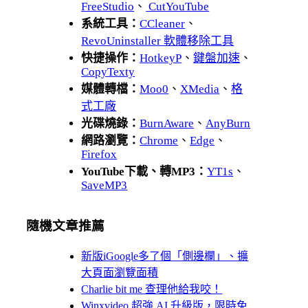
FreeStudio
、
CutYouTube
系統工具：
CCleaner
、
RevoUninstaller 軟體移除工具
快捷操作：
HotkeyP
、
鍵盤加速
、
CopyTexty
媒體轉檔：
Moo0
、
XMedia
、
格
式工廠
光碟燒錄：
BurnAware
、
AnyBurn
網路瀏覽：
Chrome
、
Edge
、
Firefox
YouTube下載、轉MP3：
YT1s
、
SaveMP3
隨機文章推薦
新版iGoogle多了個「側邊欄」、擴
大頁面瀏覽面積
Charlie bit me 查理他給我咬！
Winxvideo 超強 AI 升級版，限時免