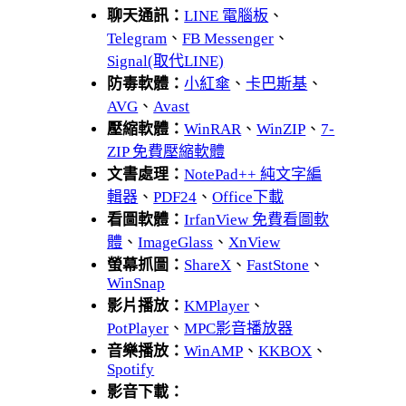
聊天通訊：
LINE 電腦板
、
Telegram
、
FB Messenger
、
Signal(取代LINE)
防毒軟體：
小紅傘
、
卡巴斯基
、
AVG
、
Avast
壓縮軟體：
WinRAR
、
WinZIP
、
7-
ZIP 免費壓縮軟體
文書處理：
NotePad++ 純文字編
輯器
、
PDF24
、
Office下載
看圖軟體：
IrfanView 免費看圖軟
體
、
ImageGlass
、
XnView
螢幕抓圖：
ShareX
、
FastStone
、
WinSnap
影片播放：
KMPlayer
、
PotPlayer
、
MPC影音播放器
音樂播放：
WinAMP
、
KKBOX
、
Spotify
影音下載：