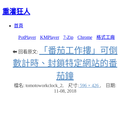
重灌狂人
Menu
Skip
首頁
to
content
PotPlayer
KMPlayer
7-Zip
Chrome
格式工廠
「番茄工作摟」可倒
⬅ 回看原文:
數計時、封鎖特定網站的番
茄鐘
檔名: tomotoworkclock_2
,
尺寸:
596 × 426
,
日期:
11-08, 2018