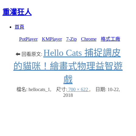
重灌狂人
Menu
Skip
首頁
to
content
PotPlayer
KMPlayer
7-Zip
Chrome
格式工廠
Hello Cats 捕捉調皮
⬅ 回看原文:
的貓咪！繪畫式物理益智遊
戲
檔名: hellocats_1
,
尺寸:
700 × 622
,
日期:
10-22,
2018