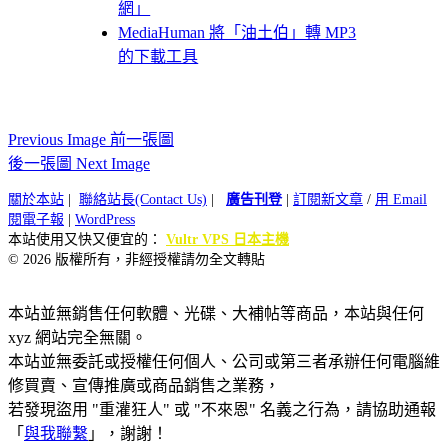
網」
MediaHuman 將「油土伯」轉 MP3
的下載工具
Previous Image 前一張圖
後一張圖 Next Image
關於本站
|
聯絡站長(Contact Us)
|
廣告刊登
|
訂閱新文章
/
用 Email
閱電子報
|
WordPress
本站使用又快又便宜的：
Vultr VPS 日本主機
© 2026 版權所有，非經授權請勿全文轉貼
本站並無銷售任何軟體、光碟、大補帖等商品，本站與任何
xyz 網站完全無關。
本站並無委託或授權任何個人、公司或第三者承辦任何電腦維
修買賣、宣傳推廣或商品銷售之業務，
若發現盜用 "重灌狂人" 或 "不來恩" 名義之行為，請協助通報
「
與我聯繫
」，謝謝！