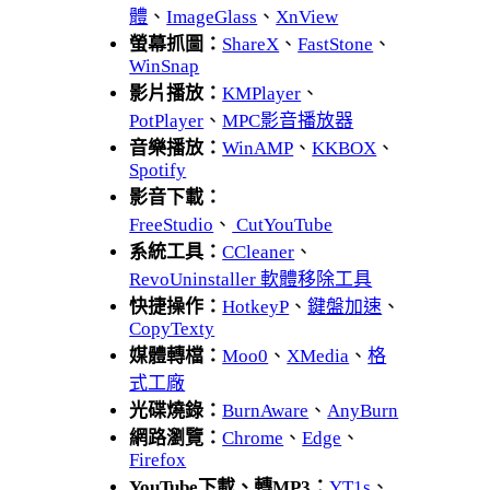
體
、
ImageGlass
、
XnView
螢幕抓圖：
ShareX
、
FastStone
、
WinSnap
影片播放：
KMPlayer
、
PotPlayer
、
MPC影音播放器
音樂播放：
WinAMP
、
KKBOX
、
Spotify
影音下載：
FreeStudio
、
CutYouTube
系統工具：
CCleaner
、
RevoUninstaller 軟體移除工具
快捷操作：
HotkeyP
、
鍵盤加速
、
CopyTexty
媒體轉檔：
Moo0
、
XMedia
、
格
式工廠
光碟燒錄：
BurnAware
、
AnyBurn
網路瀏覽：
Chrome
、
Edge
、
Firefox
YouTube下載、轉MP3：
YT1s
、