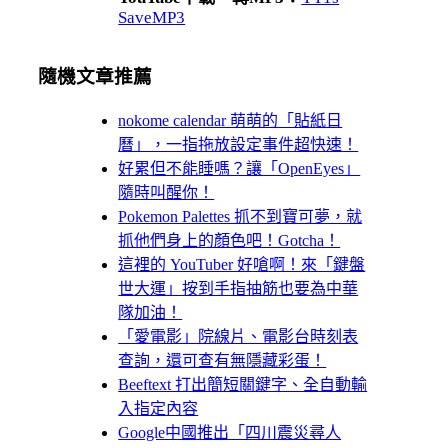
SaveMP3
隨機文章推薦
nokome calendar 萌萌的「貼紙日
曆」，一指拖放設定事件超快速！
好累但不能睡嗎？讓「OpenEyes」
隨時叫醒你！
Pokemon Palettes 抓不到寶可夢，就
抓他們身上的顏色吧！Gotcha！
這裡的 YouTuber 好嗆啊！來「鍵盤
世大運」按到手指抽筋也要為中華
隊加油！
「愛電影」院線片、電影台時刻表
查詢，還可查有無隱藏彩蛋！
Beeftext 打出簡短關鍵字、全自動輸
入指定內容
Google中國推出「四川震災尋人