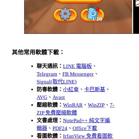
其他常用軟體下載：
聊天通訊：
LINE 電腦板
、
Telegram
、
FB Messenger
、
Signal(取代LINE)
防毒軟體：
小紅傘
、
卡巴斯基
、
AVG
、
Avast
壓縮軟體：
WinRAR
、
WinZIP
、
7-
ZIP 免費壓縮軟體
文書處理：
NotePad++ 純文字編
輯器
、
PDF24
、
Office下載
看圖軟體：
IrfanView 免費看圖軟