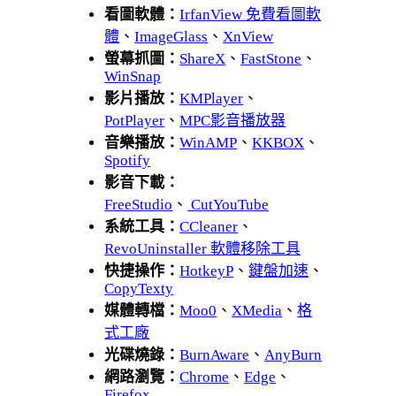
看圖軟體：
IrfanView 免費看圖軟
體
、
ImageGlass
、
XnView
螢幕抓圖：
ShareX
、
FastStone
、
WinSnap
影片播放：
KMPlayer
、
PotPlayer
、
MPC影音播放器
音樂播放：
WinAMP
、
KKBOX
、
Spotify
影音下載：
FreeStudio
、
CutYouTube
系統工具：
CCleaner
、
RevoUninstaller 軟體移除工具
快捷操作：
HotkeyP
、
鍵盤加速
、
CopyTexty
媒體轉檔：
Moo0
、
XMedia
、
格
式工廠
光碟燒錄：
BurnAware
、
AnyBurn
網路瀏覽：
Chrome
、
Edge
、
Firefox