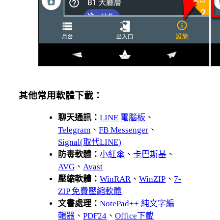
其他常用軟體下載：
聊天通訊：
LINE 電腦板
、
Telegram
、
FB Messenger
、
Signal(取代LINE)
防毒軟體：
小紅傘
、
卡巴斯基
、
AVG
、
Avast
壓縮軟體：
WinRAR
、
WinZIP
、
7-
ZIP 免費壓縮軟體
文書處理：
NotePad++ 純文字編
輯器
、
PDF24
、
Office下載