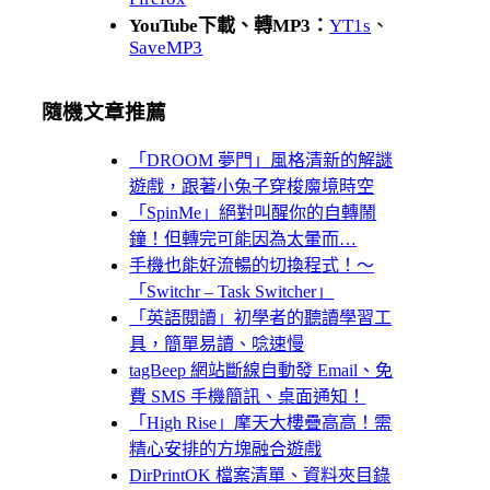
YouTube下載、轉MP3：
YT1s
、
SaveMP3
隨機文章推薦
「DROOM 夢門」風格清新的解謎
遊戲，跟著小兔子穿梭魔境時空
「SpinMe」絕對叫醒你的自轉鬧
鐘！但轉完可能因為太暈而…
手機也能好流暢的切換程式！～
「Switchr – Task Switcher」
「英語閱讀」初學者的聽讀學習工
具，簡單易讀、唸速慢
tagBeep 網站斷線自動發 Email、免
費 SMS 手機簡訊、桌面通知！
「High Rise」摩天大樓疊高高！需
精心安排的方塊融合遊戲
DirPrintOK 檔案清單、資料夾目錄