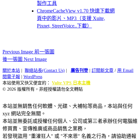
製作工具
ChromeCacheView v1.70 快速下載網
頁中的影片、MP3（支援 Xuite,
Pixnet, StreetVoice..下載）
Previous Image 前一張圖
後一張圖 Next Image
關於本站
|
聯絡站長(Contact Us)
|
廣告刊登
|
訂閱新文章
/
用 Email
閱電子報
|
WordPress
本站使用又快又便宜的：
Vultr VPS 日本主機
© 2026 版權所有，非經授權請勿全文轉貼
本站並無銷售任何軟體、光碟、大補帖等商品，本站與任何
xyz 網站完全無關。
本站並無委託或授權任何個人、公司或第三者承辦任何電腦維
修買賣、宣傳推廣或商品銷售之業務，
若發現盜用 "重灌狂人" 或 "不來恩" 名義之行為，請協助通報