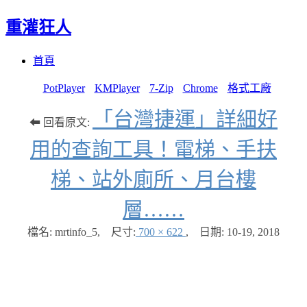
重灌狂人
Menu
Skip
首頁
to
content
PotPlayer
KMPlayer
7-Zip
Chrome
格式工廠
「台灣捷運」詳細好
⬅ 回看原文:
用的查詢工具！電梯、手扶
梯、站外廁所、月台樓
層……
檔名: mrtinfo_5
,
尺寸:
700 × 622
,
日期:
10-19, 2018