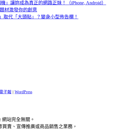
讓妳成為真正的網路正妹！（iPhone, Android）
提供題材激發你的創意
純文字」取代「大頭貼」？變身小型佈告欄！
 閱電子報
|
WordPress
z 網站完全無關。
修買賣、宣傳推廣或商品銷售之業務，