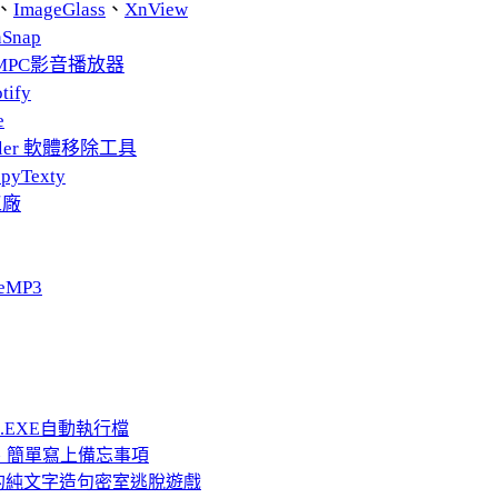
、
ImageGlass
、
XnView
nSnap
MPC影音播放器
tify
e
taller 軟體移除工具
pyTexty
工廠
eMP3
成.EXE自動執行檔
速、直接、簡單寫上備忘事項
的純文字造句密室逃脫遊戲