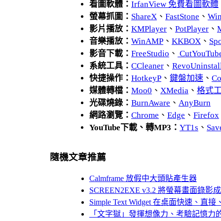
看圖軟體：
IrfanView 免費看圖軟體
螢幕抓圖：
ShareX
、
FastStone
、
Wi
影片播放：
KMPlayer
、
PotPlayer
、
音樂播放：
WinAMP
、
KKBOX
、
Spo
影音下載：
FreeStudio
、
CutYouTub
系統工具：
CCleaner
、
RevoUnins
快捷操作：
HotkeyP
、
鍵盤加速
、
Co
媒體轉檔：
Moo0
、
XMedia
、
格式
光碟燒錄：
BurnAware
、
AnyBurn
網路瀏覽：
Chrome
、
Edge
、
Firefox
YouTube下載、轉MP3：
YT1s
、
Sav
隨機文章推薦
Calmframe 放假中大頭貼產生器
SCREEN2EXE v3.2 將螢幕畫面錄影
Simple Text Widget 在桌面快
「文字獄」發揮想像力、考驗記憶力