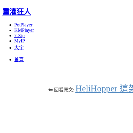
重灌狂人
PotPlayer
KMPlayer
7-Zip
MyIP
大字
Menu
Skip
首頁
to
content
HeliHop
⬅ 回看原文: