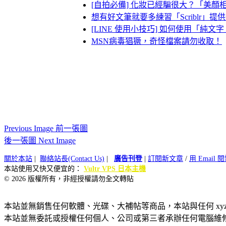
[自拍必備] 化妝已經騙很大？「美顏相機」
想有好文筆就要多練習「Scriblr」
[LINE 使用小技巧] 如何使用「
MSN病毒猖獗，奇怪檔案請勿收取！
Previous Image 前一張圖
後一張圖 Next Image
關於本站
|
聯絡站長(Contact Us)
|
廣告刊登
|
訂閱新文章
/
用 Email
本站使用又快又便宜的：
Vultr VPS 日本主機
© 2026 版權所有，非經授權請勿全文轉貼
本站並無銷售任何軟體、光碟、大補帖等商品，本站與任何 xy
本站並無委託或授權任何個人、公司或第三者承辦任何電腦維