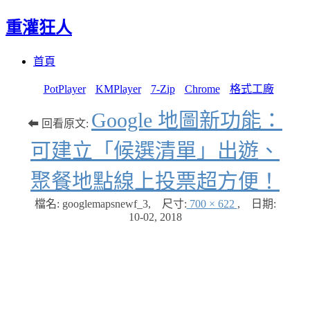
重灌狂人
Menu
Skip
首頁
to
content
PotPlayer
KMPlayer
7-Zip
Chrome
格式工廠
Google 地圖新功能：
⬅ 回看原文:
可建立「候選清單」出遊、
聚餐地點線上投票超方便！
檔名: googlemapsnewf_3
,
尺寸:
700 × 622
,
日期:
10-02, 2018