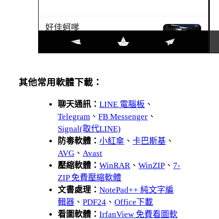
其他常用軟體下載：
聊天通訊：
LINE 電腦板
、
Telegram
、
FB Messenger
、
Signal(取代LINE)
防毒軟體：
小紅傘
、
卡巴斯基
、
AVG
、
Avast
壓縮軟體：
WinRAR
、
WinZIP
、
7-
ZIP 免費壓縮軟體
文書處理：
NotePad++ 純文字編
輯器
、
PDF24
、
Office下載
看圖軟體：
IrfanView 免費看圖軟