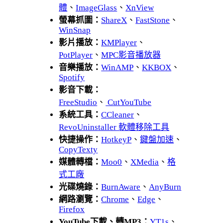
體
、
ImageGlass
、
XnView
螢幕抓圖：
ShareX
、
FastStone
、
WinSnap
影片播放：
KMPlayer
、
PotPlayer
、
MPC影音播放器
音樂播放：
WinAMP
、
KKBOX
、
Spotify
影音下載：
FreeStudio
、
CutYouTube
系統工具：
CCleaner
、
RevoUninstaller 軟體移除工具
快捷操作：
HotkeyP
、
鍵盤加速
、
CopyTexty
媒體轉檔：
Moo0
、
XMedia
、
格
式工廠
光碟燒錄：
BurnAware
、
AnyBurn
網路瀏覽：
Chrome
、
Edge
、
Firefox
YouTube下載、轉MP3：
YT1s
、