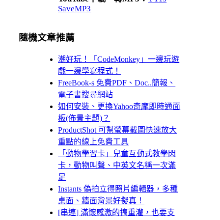
SaveMP3
隨機文章推薦
潮好玩！「CodeMonkey」一邊玩遊
戲一邊學寫程式！
FreeBook-s 免費PDF、Doc..簡報、
電子書搜尋網站
如何安裝、更換Yahoo奇摩即時通面
板(佈景主題)？
ProductShot 可幫螢幕截圖快速放大
重點的線上免費工具
「動物學習卡」兒童互動式教學閃
卡，動物叫聲、中英文名稱一次滿
足
Instants 偽拍立得照片編輯器，多種
桌面、牆面背景好擬真！
[串連] 滿懷感激的搞重灌，也要支