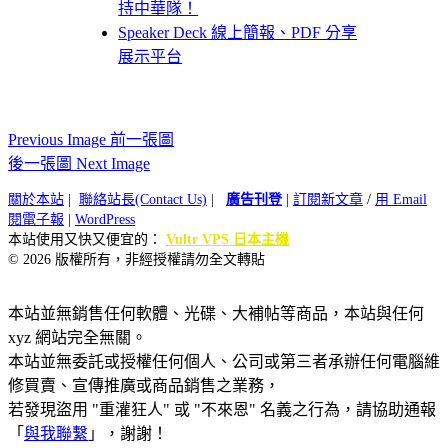
持中華隊！
Speaker Deck 線上簡報、PDF 分享
展示平台
Previous Image 前一張圖
後一張圖 Next Image
關於本站
|
聯絡站長(Contact Us)
|
廣告刊登
|
訂閱新文章
/
用 Email
閱電子報
|
WordPress
本站使用又快又便宜的：
Vultr VPS 日本主機
© 2026 版權所有，非經授權請勿全文轉貼
本站並無銷售任何軟體、光碟、大補帖等商品，本站與任何
xyz 網站完全無關。
本站並無委託或授權任何個人、公司或第三者承辦任何電腦維
修買賣、宣傳推廣或商品銷售之業務，
若發現盜用 "重灌狂人" 或 "不來恩" 名義之行為，請協助通報
「
與我聯繫
」，謝謝！