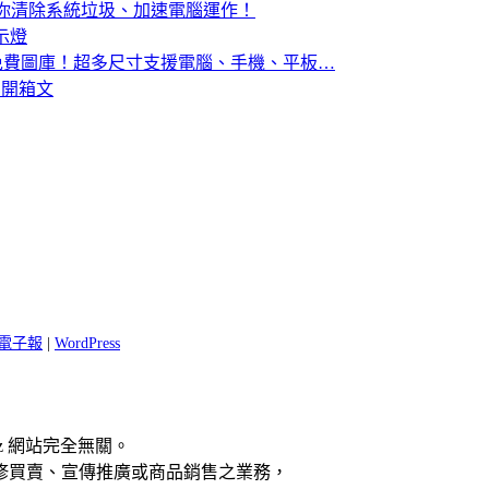
黑衣忍者」幫你清除系統垃圾、加速電腦運作！
指示燈
高解析免費圖庫！超多尺寸支援電腦、手機、平板…
專業開箱文
 閱電子報
|
WordPress
z 網站完全無關。
修買賣、宣傳推廣或商品銷售之業務，