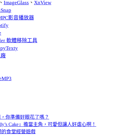
、
ImageGlass
、
XnView
nSnap
MPC影音播放器
tify
e
taller 軟體移除工具
pyTexty
工廠
eMP3
圖，你準備好眼花了嗎？
ly’s Cake」擔當主角，可愛但讓人好虐心啊！
開的食堂經營遊戲