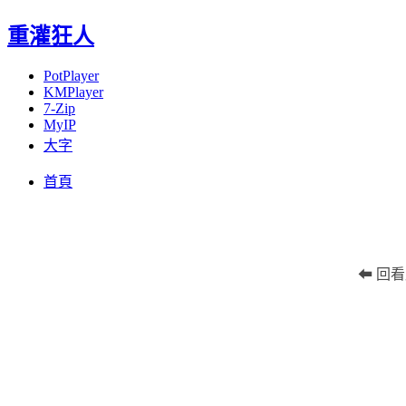
重灌狂人
PotPlayer
KMPlayer
7-Zip
MyIP
大字
Menu
Skip
首頁
to
content
⬅ 回看