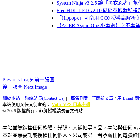
System Ninja v3.2.5 讓「
Free HDD LED v2.10 硬碟存取狀態
「Hippopx」可商用 CC0 授權
【ACER Aspire One 小筆電】之不
Previous Image 前一張圖
後一張圖 Next Image
關於本站
|
聯絡站長(Contact Us)
|
廣告刊登
|
訂閱新文章
/
用 Email
本站使用又快又便宜的：
Vultr VPS 日本主機
© 2026 版權所有，非經授權請勿全文轉貼
本站並無銷售任何軟體、光碟、大補帖等商品，本站與任何 xy
本站並無委託或授權任何個人、公司或第三者承辦任何電腦維