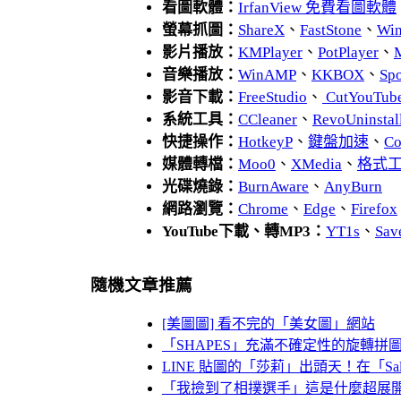
看圖軟體：
IrfanView 免費看圖軟體
螢幕抓圖：
ShareX
、
FastStone
、
Wi
影片播放：
KMPlayer
、
PotPlayer
、
音樂播放：
WinAMP
、
KKBOX
、
Spo
影音下載：
FreeStudio
、
CutYouTub
系統工具：
CCleaner
、
RevoUnins
快捷操作：
HotkeyP
、
鍵盤加速
、
Co
媒體轉檔：
Moo0
、
XMedia
、
格式
光碟燒錄：
BurnAware
、
AnyBurn
網路瀏覽：
Chrome
、
Edge
、
Firefox
YouTube下載、轉MP3：
YT1s
、
Sav
隨機文章推薦
[美圖圖] 看不完的「美女圖」網站
「SHAPES」充滿不確定性的旋轉拼
LINE 貼圖的「莎莉」出頭天！在「Sal
「我撿到了相撲選手」這是什麼超展