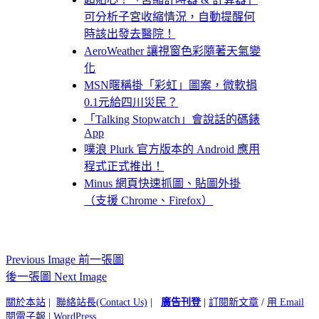
可分析子宮收縮情況，自動提醒何
時該出發去醫院！
AeroWeather 讓視窗色彩隨著天氣變
化
MSN暱稱掛「彩虹」圖案，微軟捐
0.1元給四川災民？
「Talking Stopwatch」會說話的碼錶
App
噗浪 Plurk 官方版本的 Android 應用
程式正式推出！
Minus 網頁快速抓圖、貼圖外掛
（支援 Chrome、Firefox）
Previous Image 前一張圖
後一張圖 Next Image
關於本站
|
聯絡站長(Contact Us)
|
廣告刊登
|
訂閱新文章
/
用 Email
閱電子報
|
WordPress