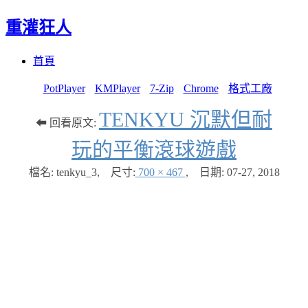
重灌狂人
Menu
Skip
首頁
to
content
PotPlayer
KMPlayer
7-Zip
Chrome
格式工廠
TENKYU 沉默但耐
⬅ 回看原文:
玩的平衡滾球遊戲
檔名: tenkyu_3
,
尺寸:
700 × 467
,
日期:
07-27, 2018