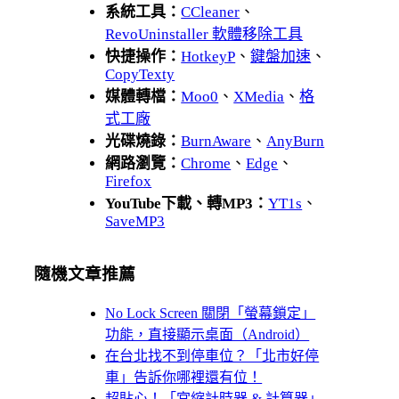
系統工具：
CCleaner
、
RevoUninstaller 軟體移除工具
快捷操作：
HotkeyP
、
鍵盤加速
、
CopyTexty
媒體轉檔：
Moo0
、
XMedia
、
格
式工廠
光碟燒錄：
BurnAware
、
AnyBurn
網路瀏覽：
Chrome
、
Edge
、
Firefox
YouTube下載、轉MP3：
YT1s
、
SaveMP3
隨機文章推薦
No Lock Screen 關閉「螢幕鎖定」
功能，直接顯示桌面（Android）
在台北找不到停車位？「北市好停
車」告訴你哪裡還有位！
超貼心！「宮縮計時器 & 計算器」