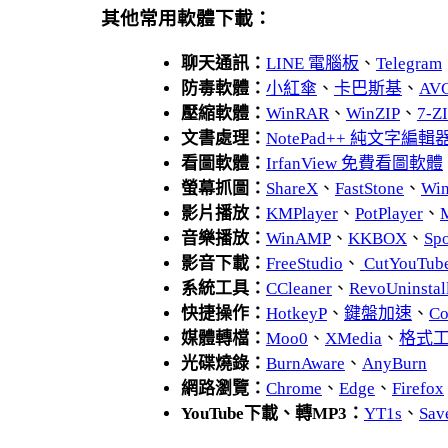
其他常用軟體下載：
聊天通訊：
LINE 電腦板
、
Telegram
防毒軟體：
小紅傘
、
卡巴斯基
、
AV
壓縮軟體：
WinRAR
、
WinZIP
、
7-
文書處理：
NotePad++ 純文字編輯
看圖軟體：
IrfanView 免費看圖軟體
螢幕抓圖：
ShareX
、
FastStone
、
Wi
影片播放：
KMPlayer
、
PotPlayer
、
音樂播放：
WinAMP
、
KKBOX
、
Spo
影音下載：
FreeStudio
、
CutYouTub
系統工具：
CCleaner
、
RevoUnins
快捷操作：
HotkeyP
、
鍵盤加速
、
Co
媒體轉檔：
Moo0
、
XMedia
、
格式
光碟燒錄：
BurnAware
、
AnyBurn
網路瀏覽：
Chrome
、
Edge
、
Firefox
YouTube下載、轉MP3：
YT1s
、
Sav