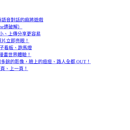
時語音對話的麻將遊戲
hone遭破解）
案變更小、上傳分享更容易
照片立即亮眼！
動態電子看板、跑馬燈
的漫畫世界體驗！
片中任何多餘的影像，臉上的痘痘、路人全都 OUT！
下一頁、上一頁！