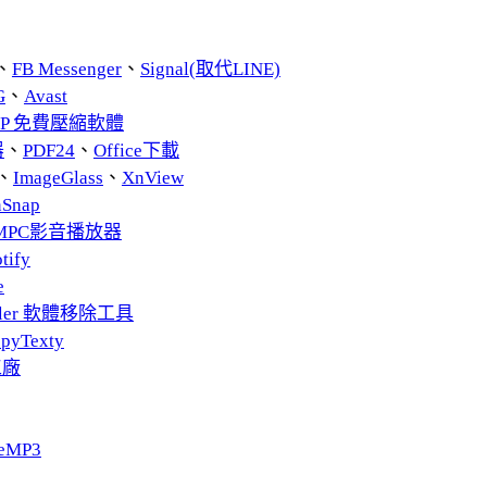
、
FB Messenger
、
Signal(取代LINE)
G
、
Avast
ZIP 免費壓縮軟體
器
、
PDF24
、
Office下載
、
ImageGlass
、
XnView
nSnap
MPC影音播放器
tify
e
taller 軟體移除工具
pyTexty
工廠
eMP3