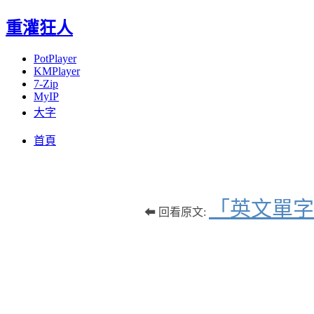
重灌狂人
PotPlayer
KMPlayer
7-Zip
MyIP
大字
Menu
Skip
首頁
to
content
「英文單字
⬅ 回看原文: