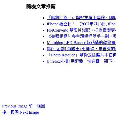
隨機文章推薦
「麻將四喜」可與好友線上連線、即
iPhone 獨立日！ （2007年7月3日, iP
FileConverto 幫影片減肥，把檔
《美照相框》多主題相框隨手一劃，
Morphing LED Banner 超花俏的
[特別企劃] 海賊王+七龍珠，未曾有
「Photo Retouch」幫你去除照
[Firefox外掛] 用鍵盤「快速鍵」翻
Previous Image 前一張圖
後一張圖 Next Image