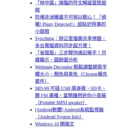
「林中路」燒腦的符文解謎冒險遊
戲
防堵非洲豬瘟不可掉以輕心！「偵
豬! Piggy Detected!」超貼近時事的
小遊戲
Syncthing：辦公室檔案共享神器，
多台電腦資料同步超方便！
「省摳摳」三步驟快速記帳手！月
曆顯示、圓餅圖分析
Webpage Decorator 輕鬆調整網頁字
體大小、顏色與景色（Chrome擴充
套件）
MD-99 可插 USB 隨身碟、SD卡、
聽 FM 廣播、當鬧鐘用迷你小音箱
（Portable MINI speaker）
[Android軟體] Android系統監視器
（Android System Info）
Windows 10 開箱文