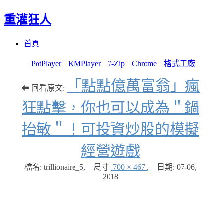
重灌狂人
Menu
Skip
首頁
to
content
PotPlayer
KMPlayer
7-Zip
Chrome
格式工廠
「點點億萬富翁」瘋
⬅ 回看原文:
狂點擊，你也可以成為＂鍋
抬敏＂！可投資炒股的模擬
經營遊戲
檔名: trillionaire_5
,
尺寸:
700 × 467
,
日期:
07-06,
2018