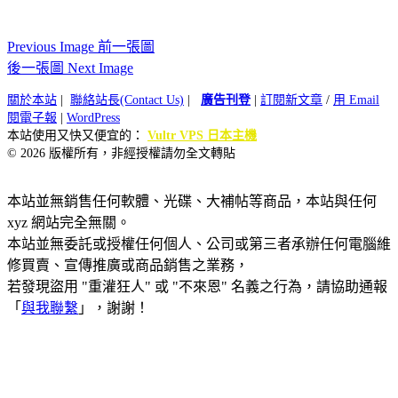
Previous Image 前一張圖
後一張圖 Next Image
關於本站
|
聯絡站長(Contact Us)
|
廣告刊登
|
訂閱新文章
/
用 Email
閱電子報
|
WordPress
本站使用又快又便宜的：
Vultr VPS 日本主機
© 2026 版權所有，非經授權請勿全文轉貼
本站並無銷售任何軟體、光碟、大補帖等商品，本站與任何
xyz 網站完全無關。
本站並無委託或授權任何個人、公司或第三者承辦任何電腦維
修買賣、宣傳推廣或商品銷售之業務，
若發現盜用 "重灌狂人" 或 "不來恩" 名義之行為，請協助通報
「
與我聯繫
」，謝謝！