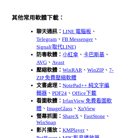
其他常用軟體下載：
聊天通訊：
LINE 電腦板
、
Telegram
、
FB Messenger
、
Signal(取代LINE)
防毒軟體：
小紅傘
、
卡巴斯基
、
AVG
、
Avast
壓縮軟體：
WinRAR
、
WinZIP
、
7-
ZIP 免費壓縮軟體
文書處理：
NotePad++ 純文字編
輯器
、
PDF24
、
Office下載
看圖軟體：
IrfanView 免費看圖軟
體
、
ImageGlass
、
XnView
螢幕抓圖：
ShareX
、
FastStone
、
WinSnap
影片播放：
KMPlayer
、
PotPlayer
、
MPC影音播放器