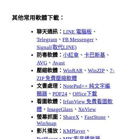
其他常用軟體下載：
聊天通訊：
LINE 電腦板
、
Telegram
、
FB Messenger
、
Signal(取代LINE)
防毒軟體：
小紅傘
、
卡巴斯基
、
AVG
、
Avast
壓縮軟體：
WinRAR
、
WinZIP
、
7-
ZIP 免費壓縮軟體
文書處理：
NotePad++ 純文字編
輯器
、
PDF24
、
Office下載
看圖軟體：
IrfanView 免費看圖軟
體
、
ImageGlass
、
XnView
螢幕抓圖：
ShareX
、
FastStone
、
WinSnap
影片播放：
KMPlayer
、
PotPlayer
、
MPC影音播放器