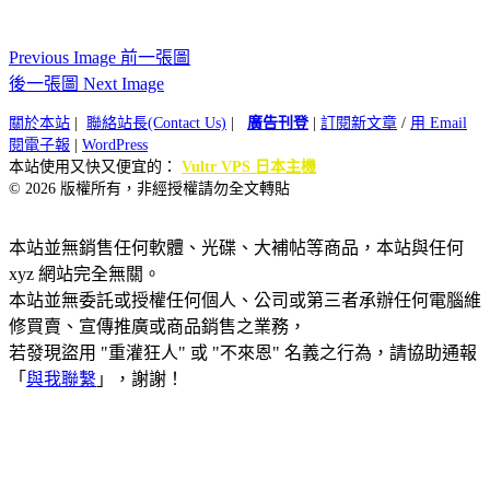
Previous Image 前一張圖
後一張圖 Next Image
關於本站
|
聯絡站長(Contact Us)
|
廣告刊登
|
訂閱新文章
/
用 Email
閱電子報
|
WordPress
本站使用又快又便宜的：
Vultr VPS 日本主機
© 2026 版權所有，非經授權請勿全文轉貼
本站並無銷售任何軟體、光碟、大補帖等商品，本站與任何
xyz 網站完全無關。
本站並無委託或授權任何個人、公司或第三者承辦任何電腦維
修買賣、宣傳推廣或商品銷售之業務，
若發現盜用 "重灌狂人" 或 "不來恩" 名義之行為，請協助通報
「
與我聯繫
」，謝謝！