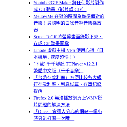
Youtube2GIF Maker 將任何影片製作
成 Gif 動畫（影片轉 GIF）
MellowMe 在對的時間為你準備對的
音樂！最聰明的白噪音輕音樂播放
器
ScreenToGif 將螢幕畫面錄影下來、
存成 Gif 動畫圖檔
Linode 虛擬主機 VPS 使用心得（日
本機房 , 速度超快！）
[下載] 千千靜聽 TTPlayer v12.2.1 +
繁體中文版（千千音樂）
「台幣存款利率」方便比較各大銀
行存款利率、利息試算、存單紀錄
提醒
Firefox 2.0 無法播放網頁上WMV影
片問題的解決方法
「Once」會讓人分心的網站一個小
時只能打開一次哦！