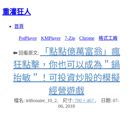
重灌狂人
Menu
Skip
首頁
to
content
PotPlayer
KMPlayer
7-Zip
Chrome
格式工廠
「點點億萬富翁」瘋
⬅ 回看原文:
狂點擊，你也可以成為＂鍋
抬敏＂！可投資炒股的模擬
經營遊戲
檔名: trillionaire_10_2
,
尺寸:
700 × 467
,
日期:
07-
06, 2018