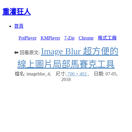
重灌狂人
Menu
Skip
首頁
to
content
PotPlayer
KMPlayer
7-Zip
Chrome
格式工廠
Image Blur 超方便的
⬅ 回看原文:
線上圖片局部馬賽克工具
檔名: imageblur_4
,
尺寸:
700 × 402
,
日期:
07-05,
2018