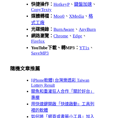
快捷操作：
HotkeyP
、
鍵盤加速
、
CopyTexty
媒體轉檔：
Moo0
、
XMedia
、
格
式工廠
光碟燒錄：
BurnAware
、
AnyBurn
網路瀏覽：
Chrome
、
Edge
、
Firefox
YouTube下載、轉MP3：
YT1s
、
SaveMP3
隨機文章推薦
[iPhone軟體] 台灣樂透彩 Taiwan
Lottery Result
關魚和重灌狂人合作「關於好台」
專欄
用快速鍵開啟「快速啟動」工具列
裡的軟體
如何將「網頁或書籤小工具」加入