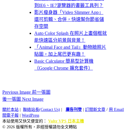
到IE6、IE7瀏覽器的書籤工具列？
影片瘦身器「Video Slimmer App」
還可剪輯、合併，快速幫你節省儲
存空間
Auto Color Splash 在照片上畫個框就
能快速區分前景與背景！
「Animal Face and Tail」動物臉照片
貼圖，加上尾巴更有趣！
Basic Calculator 簡易型計算機
（Google Chrome 擴充套件）
Previous Image 前一張圖
後一張圖 Next Image
關於本站
|
聯絡站長(Contact Us)
|
廣告刊登
|
訂閱新文章
/
用 Email
閱電子報
|
WordPress
本站使用又快又便宜的：
Vultr VPS 日本主機
© 2026 版權所有，非經授權請勿全文轉貼