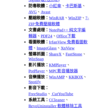
防毒軟體：
小紅傘
、
卡巴斯基
、
AVG
、
Avast
壓縮軟體：
WinRAR
、
WinZIP
、
7-
ZIP 免費壓縮軟體
文書處理：
NotePad++ 純文字編
輯器
、
PDF24
、
Office下載
看圖軟體：
IrfanView 免費看圖軟
體
、
ImageGlass
、
XnView
螢幕抓圖：
ShareX
、
FastStone
、
WinSnap
影片播放：
KMPlayer
、
PotPlayer
、
MPC影音播放器
音樂播放：
WinAMP
、
KKBOX
、
Spotify
影音下載：
FreeStudio
、
CutYouTube
系統工具：
CCleaner
、
RevoUninstaller 軟體移除工具