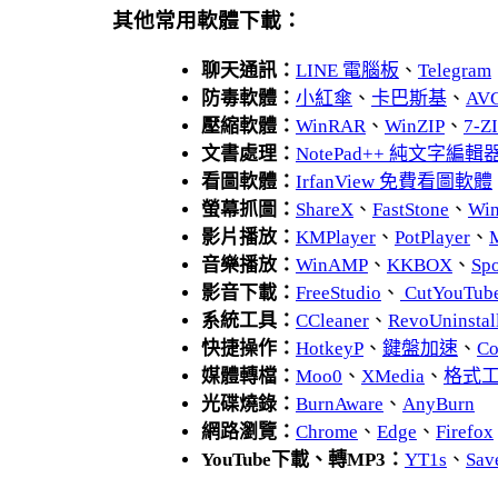
其他常用軟體下載：
聊天通訊：
LINE 電腦板
、
Telegram
防毒軟體：
小紅傘
、
卡巴斯基
、
AV
壓縮軟體：
WinRAR
、
WinZIP
、
7-
文書處理：
NotePad++ 純文字編輯
看圖軟體：
IrfanView 免費看圖軟體
螢幕抓圖：
ShareX
、
FastStone
、
Wi
影片播放：
KMPlayer
、
PotPlayer
、
音樂播放：
WinAMP
、
KKBOX
、
Spo
影音下載：
FreeStudio
、
CutYouTub
系統工具：
CCleaner
、
RevoUnins
快捷操作：
HotkeyP
、
鍵盤加速
、
Co
媒體轉檔：
Moo0
、
XMedia
、
格式
光碟燒錄：
BurnAware
、
AnyBurn
網路瀏覽：
Chrome
、
Edge
、
Firefox
YouTube下載、轉MP3：
YT1s
、
Sav