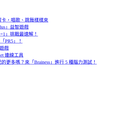
賀卡，唱歌、跳舞樣樣來
lus」益智遊戲
=1」挑戰最速解！
勇奪「PR5」！
智遊戲
lnet 連線工具
更多嗎？來「Brainess」進行 5 種腦力測試！