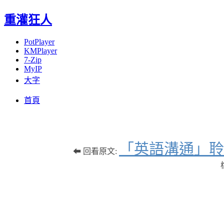
重灌狂人
PotPlayer
KMPlayer
7-Zip
MyIP
大字
Menu
Skip
首頁
to
content
「英語溝通」聆
⬅ 回看原文:
檔