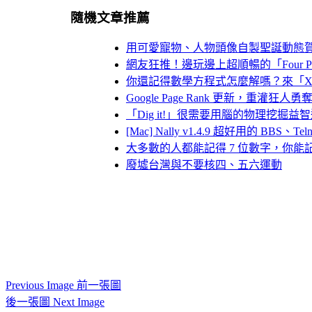
隨機文章推薦
用可愛寵物、人物頭像自製聖誕動態
網友狂推！邊玩邊上超順暢的「Four P
你還記得數學方程式怎麼解嗎？來「X
Google Page Rank 更新，重灌狂人
「Dig it!」很需要用腦的物理挖掘益
[Mac] Nally v1.4.9 超好用的 BBS、Te
大多數的人都能記得 7 位數字，你能記的
廢墟台灣與不要核四、五六運動
Previous Image 前一張圖
後一張圖 Next Image