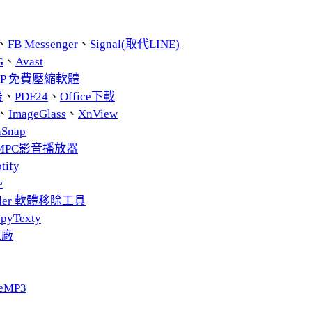
、
FB Messenger
、
Signal(取代LINE)
G
、
Avast
ZIP 免費壓縮軟體
器
、
PDF24
、
Office下載
、
ImageGlass
、
XnView
nSnap
MPC影音播放器
tify
e
taller 軟體移除工具
pyTexty
工廠
eMP3