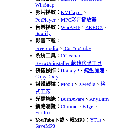
WinSnap
影片播放：
KMPlayer
、
PotPlayer
、
MPC影音播放器
音樂播放：
WinAMP
、
KKBOX
、
Spotify
影音下載：
FreeStudio
、
CutYouTube
系統工具：
CCleaner
、
RevoUninstaller 軟體移除工具
快捷操作：
HotkeyP
、
鍵盤加速
、
CopyTexty
媒體轉檔：
Moo0
、
XMedia
、
格
式工廠
光碟燒錄：
BurnAware
、
AnyBurn
網路瀏覽：
Chrome
、
Edge
、
Firefox
YouTube下載、轉MP3：
YT1s
、
SaveMP3