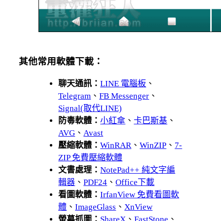
其他常用軟體下載：
聊天通訊：
LINE 電腦板
、
Telegram
、
FB Messenger
、
Signal(取代LINE)
防毒軟體：
小紅傘
、
卡巴斯基
、
AVG
、
Avast
壓縮軟體：
WinRAR
、
WinZIP
、
7-
ZIP 免費壓縮軟體
文書處理：
NotePad++ 純文字編
輯器
、
PDF24
、
Office下載
看圖軟體：
IrfanView 免費看圖軟
體
、
ImageGlass
、
XnView
螢幕抓圖：
ShareX
、
FastStone
、