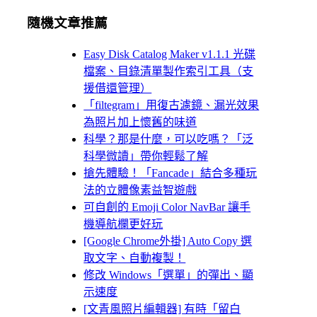
隨機文章推薦
Easy Disk Catalog Maker v1.1.1 光碟
檔案、目錄清單製作索引工具（支
援借還管理）
「filtegram」用復古濾鏡、漏光效果
為照片加上懷舊的味道
科學？那是什麼，可以吃嗎？「泛
科學微讀」帶你輕鬆了解
搶先體驗！「Fancade」結合多種玩
法的立體像素益智遊戲
可自創的 Emoji Color NavBar 讓手
機導航欄更好玩
[Google Chrome外掛] Auto Copy 選
取文字、自動複製！
修改 Windows「選單」的彈出、顯
示速度
[文青風照片編輯器] 有時「留白