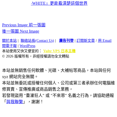
·WHITE」更能看清楚這個世界
Previous Image 前一張圖
後一張圖 Next Image
關於本站
|
聯絡站長(Contact Us)
|
廣告刊登
|
訂閱新文章
/
用 Email
閱電子報
|
WordPress
本站使用又快又便宜的：
Vultr VPS 日本主機
© 2026 版權所有，非經授權請勿全文轉貼
本站並無銷售任何軟體、光碟、大補帖等商品，本站與任何
xyz 網站完全無關。
本站並無委託或授權任何個人、公司或第三者承辦任何電腦維
修買賣、宣傳推廣或商品銷售之業務，
若發現盜用 "重灌狂人" 或 "不來恩" 名義之行為，請協助通報
「
與我聯繫
」，謝謝！