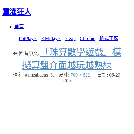
重灌狂人
Menu
Skip
首頁
to
content
PotPlayer
KMPlayer
7-Zip
Chrome
格式工廠
「珠算數學遊戲」模
⬅ 回看原文:
擬算盤介面越玩越熟練
檔名: gameabacus_3
,
尺寸:
700 × 622
,
日期:
06-29,
2018