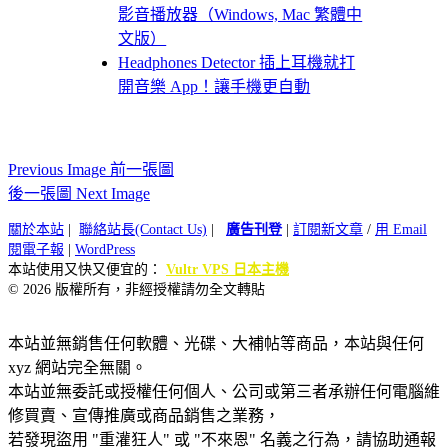
影音播放器（Windows, Mac 繁體中
文版）
Headphones Detector 插上耳機就打
開音樂 App！讓手機更自動
Previous Image 前一張圖
後一張圖 Next Image
關於本站
|
聯絡站長(Contact Us)
|
廣告刊登
|
訂閱新文章
/
用 Email
閱電子報
|
WordPress
本站使用又快又便宜的：
Vultr VPS 日本主機
© 2026 版權所有，非經授權請勿全文轉貼
本站並無銷售任何軟體、光碟、大補帖等商品，本站與任何
xyz 網站完全無關。
本站並無委託或授權任何個人、公司或第三者承辦任何電腦維
修買賣、宣傳推廣或商品銷售之業務，
若發現盜用 "重灌狂人" 或 "不來恩" 名義之行為，請協助通報