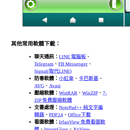
其他常用軟體下載：
聊天通訊：
LINE 電腦板
、
Telegram
、
FB Messenger
、
Signal(取代LINE)
防毒軟體：
小紅傘
、
卡巴斯基
、
AVG
、
Avast
壓縮軟體：
WinRAR
、
WinZIP
、
7-
ZIP 免費壓縮軟體
文書處理：
NotePad++ 純文字編
輯器
、
PDF24
、
Office下載
看圖軟體：
IrfanView 免費看圖軟
體
、
ImageGlass
、
XnView