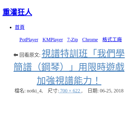
重灌狂人
Menu
Skip
首頁
to
content
PotPlayer
KMPlayer
7-Zip
Chrome
格式工廠
視譜特訓班「我們學
⬅ 回看原文:
簡譜（鋼琴）」用限時遊戲
加強視譜能力！
檔名: notki_4
,
尺寸:
700 × 622
,
日期:
06-25, 2018