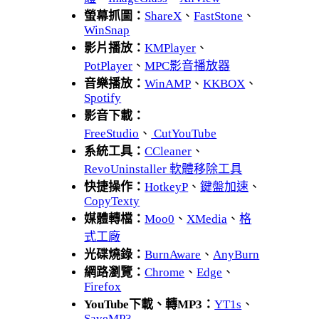
螢幕抓圖：
ShareX
、
FastStone
、
WinSnap
影片播放：
KMPlayer
、
PotPlayer
、
MPC影音播放器
音樂播放：
WinAMP
、
KKBOX
、
Spotify
影音下載：
FreeStudio
、
CutYouTube
系統工具：
CCleaner
、
RevoUninstaller 軟體移除工具
快捷操作：
HotkeyP
、
鍵盤加速
、
CopyTexty
媒體轉檔：
Moo0
、
XMedia
、
格
式工廠
光碟燒錄：
BurnAware
、
AnyBurn
網路瀏覽：
Chrome
、
Edge
、
Firefox
YouTube下載、轉MP3：
YT1s
、
SaveMP3