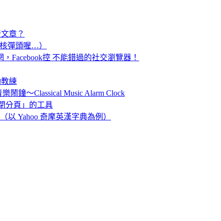
新文章？
顆核彈頭喔…）
網，Facebook控 不能錯過的社交瀏覽器！
運動教練
ssical Music Alarm Clock
「已關閉分頁」的工具
 （以 Yahoo 奇摩英漢字典為例）