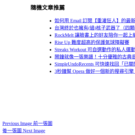
隨機文章推薦
如何用 Email 訂閱【重灌狂人】的最
台灣終於也擁有(過)核子武器了（四
RockMelt 讓臉書上的好友陪你一起上
Rise Up 難度超高的保護氣球障礙賽
Streaks Workout 可自選動作的私人
鬧鐘就像一張樂譜！十分優雅的古典音樂鬧鐘～Cla
SimpleUndoRecents 可快速找回
3秒鐘幫 Opera 做好一個新的搜尋引擎
Previous Image 前一張圖
後一張圖 Next Image