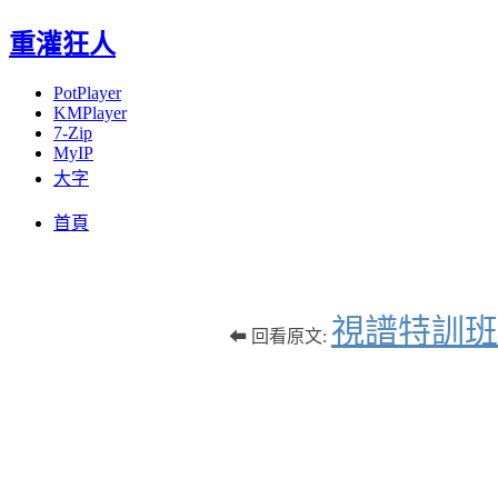
重灌狂人
PotPlayer
KMPlayer
7-Zip
MyIP
大字
Menu
Skip
首頁
to
content
視譜特訓班
⬅ 回看原文: