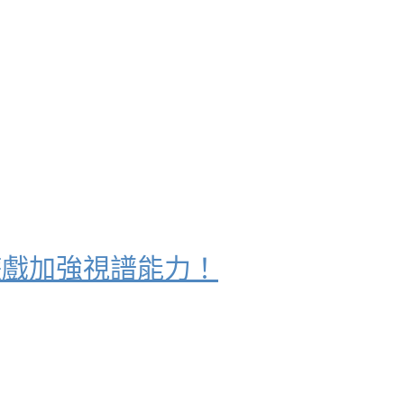
遊戲加強視譜能力！