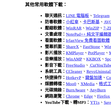
其他常用軟體下載：
聊天通訊：
LINE 電腦板
、
Telegram
防毒軟體：
小紅傘
、
卡巴斯基
、
AV
壓縮軟體：
WinRAR
、
WinZIP
、
7-
文書處理：
NotePad++ 純文字編輯
看圖軟體：
IrfanView 免費看圖軟體
螢幕抓圖：
ShareX
、
FastStone
、
Wi
影片播放：
KMPlayer
、
PotPlayer
、
音樂播放：
WinAMP
、
KKBOX
、
Spo
影音下載：
FreeStudio
、
CutYouTub
系統工具：
CCleaner
、
RevoUnins
快捷操作：
HotkeyP
、
鍵盤加速
、
Co
媒體轉檔：
Moo0
、
XMedia
、
格式
光碟燒錄：
BurnAware
、
AnyBurn
網路瀏覽：
Chrome
、
Edge
、
Firefox
YouTube下載、轉MP3：
YT1s
、
Sav