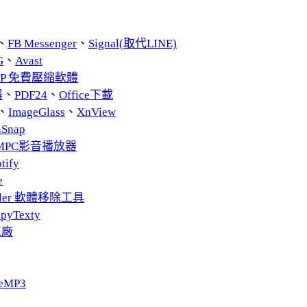
、
FB Messenger
、
Signal(取代LINE)
G
、
Avast
ZIP 免費壓縮軟體
器
、
PDF24
、
Office下載
、
ImageGlass
、
XnView
nSnap
MPC影音播放器
tify
e
taller 軟體移除工具
pyTexty
工廠
eMP3