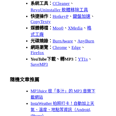
系統工具：
CCleaner
、
RevoUninstaller 軟體移除工具
快捷操作：
HotkeyP
、
鍵盤加速
、
CopyTexty
媒體轉檔：
Moo0
、
XMedia
、
格
式工廠
光碟燒錄：
BurnAware
、
AnyBurn
網路瀏覽：
Chrome
、
Edge
、
Firefox
YouTube下載、轉MP3：
YT1s
、
SaveMP3
隨機文章推薦
MP3Juice 很「多汁」的 MP3 音樂下
載網站
InstaWeather 拍照打卡！自動加上天
氣、溫度、地點等資訊（Android,
iPhone）