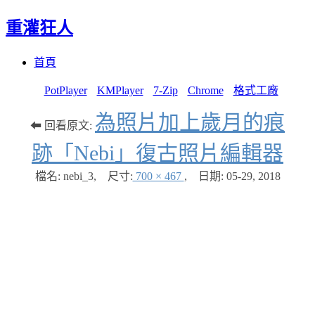
重灌狂人
Menu
Skip
首頁
to
content
PotPlayer
KMPlayer
7-Zip
Chrome
格式工廠
為照片加上歲月的痕
⬅ 回看原文:
跡「Nebi」復古照片編輯器
檔名: nebi_3
,
尺寸:
700 × 467
,
日期:
05-29, 2018