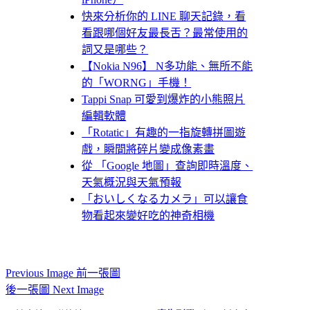
快來分析你的 LINE 聊天記錄，看
看跟哪個好友最長舌？最常使用的
詞又是哪些？
【Nokia N96】 N多功能、無所不能
的「WORNG」手機！
Tappi Snap 可愛到爆炸的小熊照片
編輯軟體
「Rotatic」有趣的一指旋轉拼圖遊
戲，瞬間將碎片變成像素畫
從 「Google 地圖」查詢即時溫度、
天氣概況與天氣預報
「おいしくなるカメラ」可以讓食
物看起來變好吃的神奇相機
Previous Image 前一張圖
後一張圖 Next Image