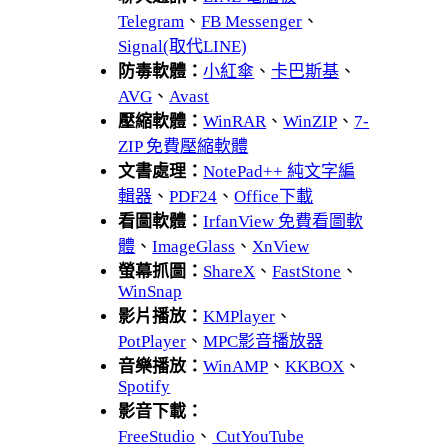
Telegram
、
FB Messenger
、
Signal(取代LINE)
防毒軟體：
小紅傘
、
卡巴斯基
、
AVG
、
Avast
壓縮軟體：
WinRAR
、
WinZIP
、
7-
ZIP 免費壓縮軟體
文書處理：
NotePad++ 純文字編
輯器
、
PDF24
、
Office下載
看圖軟體：
IrfanView 免費看圖軟
體
、
ImageGlass
、
XnView
螢幕抓圖：
ShareX
、
FastStone
、
WinSnap
影片播放：
KMPlayer
、
PotPlayer
、
MPC影音播放器
音樂播放：
WinAMP
、
KKBOX
、
Spotify
影音下載：
FreeStudio
、
CutYouTube