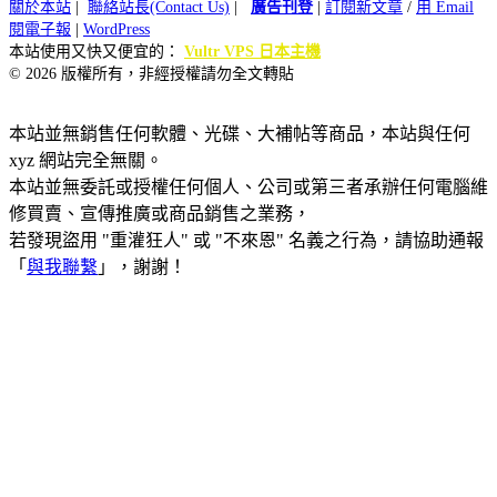
關於本站
|
聯絡站長(Contact Us)
|
廣告刊登
|
訂閱新文章
/
用 Email
閱電子報
|
WordPress
本站使用又快又便宜的：
Vultr VPS 日本主機
© 2026 版權所有，非經授權請勿全文轉貼
本站並無銷售任何軟體、光碟、大補帖等商品，本站與任何
xyz 網站完全無關。
本站並無委託或授權任何個人、公司或第三者承辦任何電腦維
修買賣、宣傳推廣或商品銷售之業務，
若發現盜用 "重灌狂人" 或 "不來恩" 名義之行為，請協助通報
「
與我聯繫
」，謝謝！