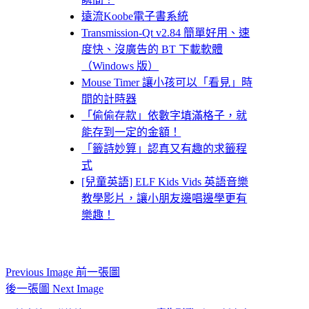
遠流Koobe電子書系統
Transmission-Qt v2.84 簡單好用、速
度快、沒廣告的 BT 下載軟體
（Windows 版）
Mouse Timer 讓小孩可以「看見」時
間的計時器
「偷偷存款」依數字填滿格子，就
能存到一定的金額！
「籤詩妙算」認真又有趣的求籤程
式
[兒童英語] ELF Kids Vids 英語音樂
教學影片，讓小朋友邊唱邊學更有
樂趣！
Previous Image 前一張圖
後一張圖 Next Image