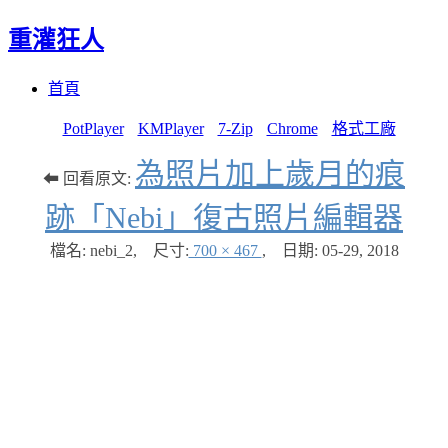
重灌狂人
Menu
Skip
首頁
to
content
PotPlayer
KMPlayer
7-Zip
Chrome
格式工廠
為照片加上歲月的痕
⬅ 回看原文:
跡「Nebi」復古照片編輯器
檔名: nebi_2
,
尺寸:
700 × 467
,
日期:
05-29, 2018