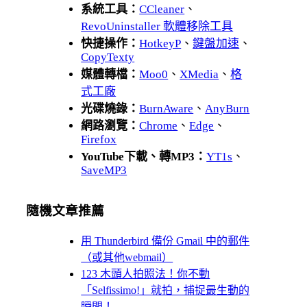
系統工具：
CCleaner
、
RevoUninstaller 軟體移除工具
快捷操作：
HotkeyP
、
鍵盤加速
、
CopyTexty
媒體轉檔：
Moo0
、
XMedia
、
格
式工廠
光碟燒錄：
BurnAware
、
AnyBurn
網路瀏覽：
Chrome
、
Edge
、
Firefox
YouTube下載、轉MP3：
YT1s
、
SaveMP3
隨機文章推薦
用 Thunderbird 備份 Gmail 中的郵件
（或其他webmail）
123 木頭人拍照法！你不動
「Selfissimo!」就拍，捕捉最生動的
瞬間！