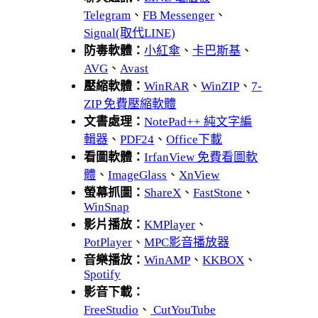
Telegram
、
FB Messenger
、
Signal(取代LINE)
防毒軟體：
小紅傘
、
卡巴斯基
、
AVG
、
Avast
壓縮軟體：
WinRAR
、
WinZIP
、
7-
ZIP 免費壓縮軟體
文書處理：
NotePad++ 純文字編
輯器
、
PDF24
、
Office下載
看圖軟體：
IrfanView 免費看圖軟
體
、
ImageGlass
、
XnView
螢幕抓圖：
ShareX
、
FastStone
、
WinSnap
影片播放：
KMPlayer
、
PotPlayer
、
MPC影音播放器
音樂播放：
WinAMP
、
KKBOX
、
Spotify
影音下載：
FreeStudio
、
CutYouTube