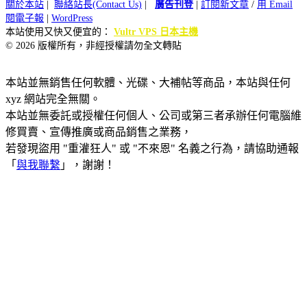
關於本站
|
聯絡站長(Contact Us)
|
廣告刊登
|
訂閱新文章
/
用 Email
閱電子報
|
WordPress
本站使用又快又便宜的：
Vultr VPS 日本主機
© 2026 版權所有，非經授權請勿全文轉貼
本站並無銷售任何軟體、光碟、大補帖等商品，本站與任何
xyz 網站完全無關。
本站並無委託或授權任何個人、公司或第三者承辦任何電腦維
修買賣、宣傳推廣或商品銷售之業務，
若發現盜用 "重灌狂人" 或 "不來恩" 名義之行為，請協助通報
「
與我聯繫
」，謝謝！