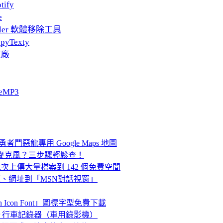
tify
e
taller 軟體移除工具
pyTexty
工廠
eMP3
勇者鬥惡龍專用 Google Maps 地圖
、麥克風？三步驟輕鬆查！
案分流！批次上傳大量檔案到 142 個免費空間
頁標題、網址到「MSN對話視窗」
Icon Font」圖標字型免費下載
Voyager 行車記錄器（車用錄影機）