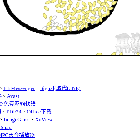
、
FB Messenger
、
Signal(取代LINE)
G
、
Avast
ZIP 免費壓縮軟體
器
、
PDF24
、
Office下載
、
ImageGlass
、
XnView
nSnap
MPC影音播放器