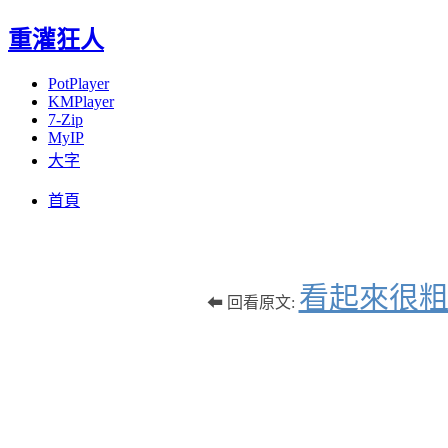
重灌狂人
PotPlayer
KMPlayer
7-Zip
MyIP
大字
Menu
Skip
首頁
to
content
看起來很
⬅ 回看原文: