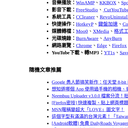
音樂播放：
WinAMP
、
KKBOX
、
Spo
影音下載：
FreeStudio
、
CutYouTub
系統工具：
CCleaner
、
RevoUnins
快捷操作：
HotkeyP
、
鍵盤加速
、
Co
媒體轉檔：
Moo0
、
XMedia
、
格式
光碟燒錄：
BurnAware
、
AnyBurn
網路瀏覽：
Chrome
、
Edge
、
Firefox
YouTube下載、轉MP3：
YT1s
、
Sav
隨機文章推薦
Google 愚人節搞笑新作：任天堂 8-bit 
想知道哪個 App 使用過手機的相機
Neembuu Uploader v3.0.0 檔
[Firefox密技] 快速複製、貼上網
MSN暱稱變超大「LOVE」圖文字！
這個字型有滿滿的台灣元素！「Taiwan 
[Android軟體] 免費 DailyRoads 