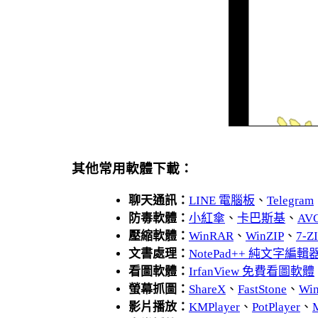
其他常用軟體下載：
聊天通訊：
LINE 電腦板
、
Telegram
防毒軟體：
小紅傘
、
卡巴斯基
、
AV
壓縮軟體：
WinRAR
、
WinZIP
、
7-
文書處理：
NotePad++ 純文字編輯
看圖軟體：
IrfanView 免費看圖軟體
螢幕抓圖：
ShareX
、
FastStone
、
Wi
影片播放：
KMPlayer
、
PotPlayer
、