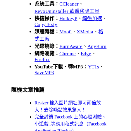
系統工具：
CCleaner
、
RevoUninstaller 軟體移除工具
快捷操作：
HotkeyP
、
鍵盤加速
、
CopyTexty
媒體轉檔：
Moo0
、
XMedia
、
格
式工廠
光碟燒錄：
BurnAware
、
AnyBurn
網路瀏覽：
Chrome
、
Edge
、
Firefox
YouTube下載、轉MP3：
YT1s
、
SaveMP3
隨機文章推薦
Resizer 輸入圖片網址即可兩倍放
大！去除噪點效果驚人！
完全封鎖 Facebook 上的心理測驗、
小遊戲..等應用程式訊息（Facebook
Application Blocker）