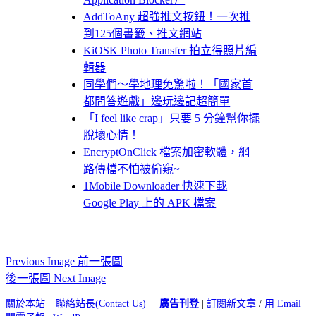
AddToAny 超強推文按鈕！一次推
到125個書籤、推文網站
KiOSK Photo Transfer 拍立得照片編
輯器
同學們～學地理免驚啦！「國家首
都問答遊戲」邊玩邊記超簡單
「I feel like crap」只要 5 分鐘幫你擺
脫壞心情！
EncryptOnClick 檔案加密軟體，網
路傳檔不怕被偷窺~
1Mobile Downloader 快速下載
Google Play 上的 APK 檔案
Previous Image 前一張圖
後一張圖 Next Image
關於本站
|
聯絡站長(Contact Us)
|
廣告刊登
|
訂閱新文章
/
用 Email