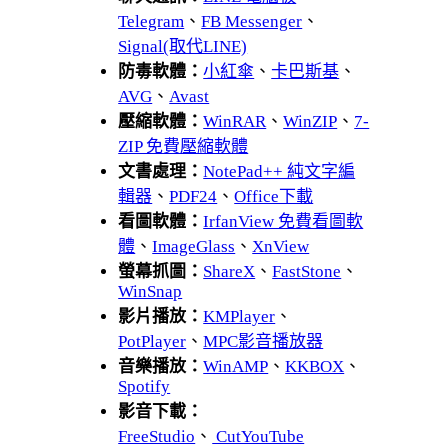
Telegram
、
FB Messenger
、
Signal(取代LINE)
防毒軟體：
小紅傘
、
卡巴斯基
、
AVG
、
Avast
壓縮軟體：
WinRAR
、
WinZIP
、
7-
ZIP 免費壓縮軟體
文書處理：
NotePad++ 純文字編
輯器
、
PDF24
、
Office下載
看圖軟體：
IrfanView 免費看圖軟
體
、
ImageGlass
、
XnView
螢幕抓圖：
ShareX
、
FastStone
、
WinSnap
影片播放：
KMPlayer
、
PotPlayer
、
MPC影音播放器
音樂播放：
WinAMP
、
KKBOX
、
Spotify
影音下載：
FreeStudio
、
CutYouTube