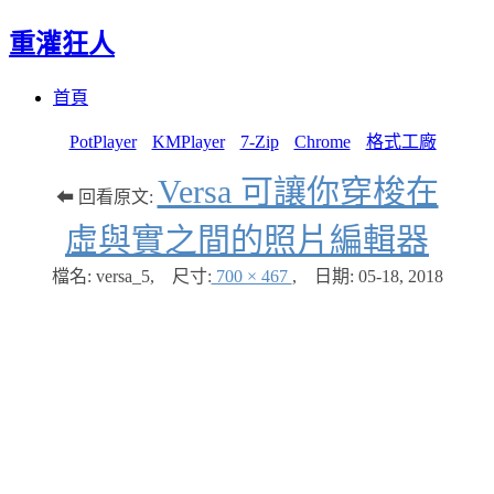
重灌狂人
Menu
Skip
首頁
to
content
PotPlayer
KMPlayer
7-Zip
Chrome
格式工廠
Versa 可讓你穿梭在
⬅ 回看原文:
虛與實之間的照片編輯器
檔名: versa_5
,
尺寸:
700 × 467
,
日期:
05-18, 2018